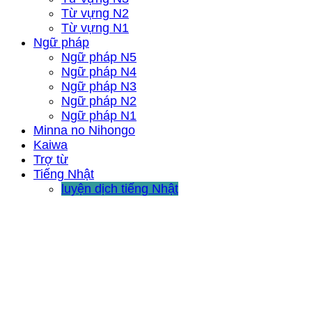
Từ vựng N2
Từ vựng N1
Ngữ pháp
Ngữ pháp N5
Ngữ pháp N4
Ngữ pháp N3
Ngữ pháp N2
Ngữ pháp N1
Minna no Nihongo
Kaiwa
Trợ từ
Tiếng Nhật
luyện dịch tiếng Nhật