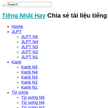
Tiếng Nhật Hay
Chia sẻ tài liệu tiến
Home
JLPT
JLPT N5
JLPT N4
JLPT N3
JLPT N2
JLPT N1
Kanji
Kanji N5
Kanji N4
Kanji N3
Kanji N2
Kanji N1
Từ vựng
Từ vựng N5
Từ vựng N4
Từ vựng N3