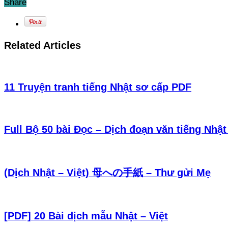
Share
Related Articles
11 Truyện tranh tiếng Nhật sơ cấp PDF
Full Bộ 50 bài Đọc – Dịch đoạn văn tiếng Nhật
(Dịch Nhật – Việt) 母への手紙 – Thư gửi Mẹ
[PDF] 20 Bài dịch mẫu Nhật – Việt