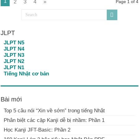
1
2
3
4
»
Page 1 of 4
JLPT
JLPT N5
JLPT N4
JLPT N3
JLPT N2
JLPT N1
Tiếng Nhật cơ bản
Bài mới
Top 5 câu nói “Xin về sớm” trong tiếng Nhật
Phân biệt các cặp Kanji dễ bị nhầm: Phần 1
Học Kanji JFT-Basic: Phần 2