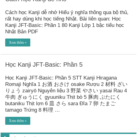
Cách học Kanji dễ nhớ Hiểu ý nghĩa thông qua bộ thủ,
rất hay dùng khi học tiếng Nhật. Bài liên quan: Học
Kanji JFT-Basic: Phần 1 80 Kanji Lớp 1 bậc tiểu học
Nhật Bản PDF
Xem thêm »
Học Kanji JFT-Basic: Phần 5
Học Kanji JFT-Basic: Phần 5 STT Kanji Hiragana
Romaji Nghĩa 1 お酒 おさけ osake Rượu 2 材料 ざい
りょう zairyō Nguyên liệu 3 野菜 やさい yasai Rau 4
牛肉 ぎゅうにく gyuuniku Thịt bò 5 豚肉 ぶたにく
butaniku Thịt lợn 6 皿 さら sara Đĩa 7 卵 たまご
tamago Trứng 8 料理 …
Xem thêm »