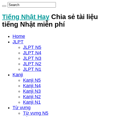
Tiếng Nhật Hay
Chia sẻ tài liệu
tiếng Nhật miễn phí
Home
JLPT
JLPT N5
JLPT N4
JLPT N3
JLPT N2
JLPT N1
Kanji
Kanji N5
Kanji N4
Kanji N3
Kanji N2
Kanji N1
Từ vựng
Từ vựng N5