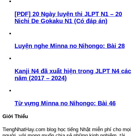
[PDF] 20 Ngày luyện thi JLPT N1 – 20
Nichi De Gokaku N1 (Có đáp án)
Luyện nghe Minna no Nihongo: Bài 28
Kanji N4 đã xuất hiện trong JLPT N4 các
năm (2017 – 2024)
Từ vựng Minna no Nihongo: Bài 46
Giới Thiểu
TiengNhatHay.com blog học tiếng Nhật miễn phí cho mọi
người, với mong muốn chia sẻ những kinh nghiệm, tài