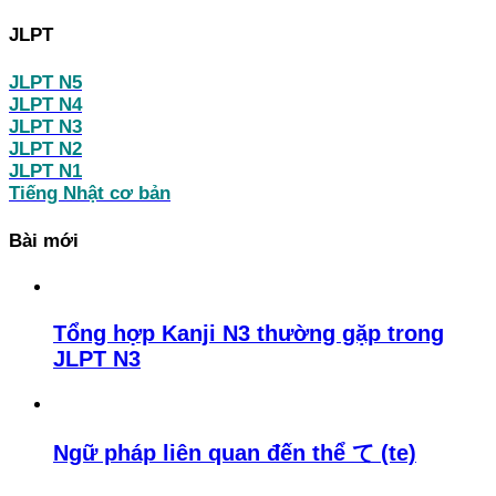
JLPT
JLPT N5
JLPT N4
JLPT N3
JLPT N2
JLPT N1
Tiếng Nhật cơ bản
Bài mới
Tổng hợp Kanji N3 thường gặp trong
JLPT N3
Ngữ pháp liên quan đến thể て (te)