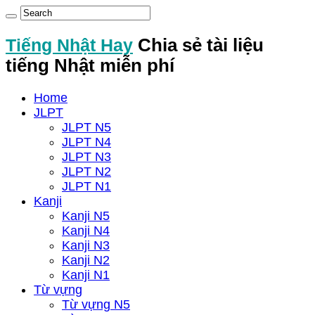
Tiếng Nhật Hay
Chia sẻ tài liệu
tiếng Nhật miễn phí
Home
JLPT
JLPT N5
JLPT N4
JLPT N3
JLPT N2
JLPT N1
Kanji
Kanji N5
Kanji N4
Kanji N3
Kanji N2
Kanji N1
Từ vựng
Từ vựng N5