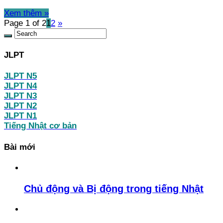
Xem thêm »
Page 1 of 2
1
2
»
JLPT
JLPT N5
JLPT N4
JLPT N3
JLPT N2
JLPT N1
Tiếng Nhật cơ bản
Bài mới
Chủ động và Bị động trong tiếng Nhật