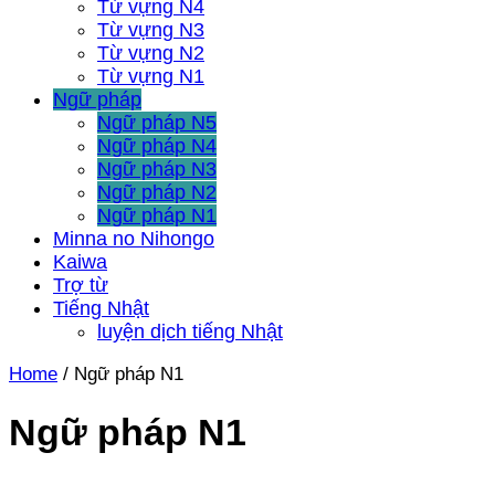
Từ vựng N4
Từ vựng N3
Từ vựng N2
Từ vựng N1
Ngữ pháp
Ngữ pháp N5
Ngữ pháp N4
Ngữ pháp N3
Ngữ pháp N2
Ngữ pháp N1
Minna no Nihongo
Kaiwa
Trợ từ
Tiếng Nhật
luyện dịch tiếng Nhật
Home
/
Ngữ pháp N1
Ngữ pháp N1