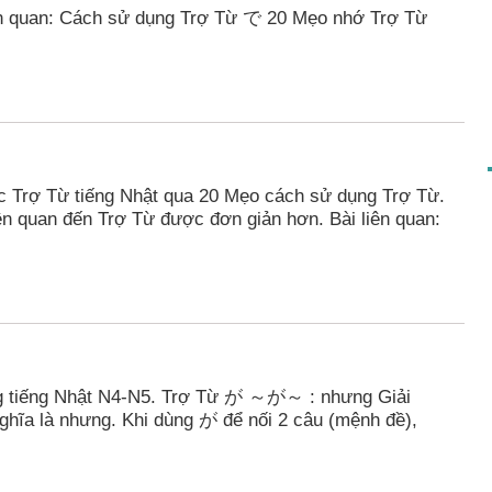
ên quan: Cách sử dụng Trợ Từ で 20 Mẹo nhớ Trợ Từ
c Trợ Từ tiếng Nhật qua 20 Mẹo cách sử dụng Trợ Từ.
ên quan đến Trợ Từ được đơn giản hơn. Bài liên quan:
g tiếng Nhật N4-N5. Trợ Từ が ～が～ : nhưng Giải
 nghĩa là nhưng. Khi dùng が để nối 2 câu (mệnh đề),