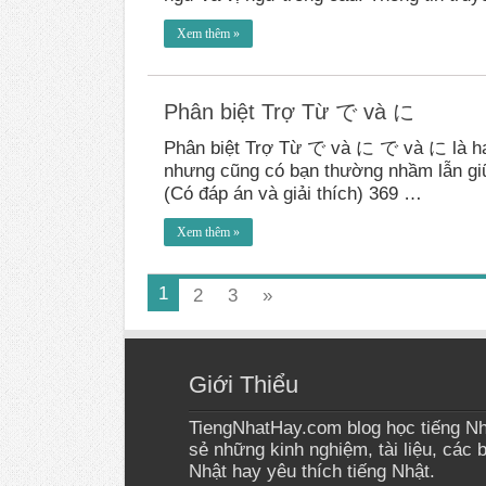
Xem thêm »
Phân biệt Trợ Từ で và に
Phân biệt Trợ Từ で và に で và に là hai 
nhưng cũng có bạn thường nhầm lẫn gi
(Có đáp án và giải thích) 369 …
Xem thêm »
1
2
3
»
Giới Thiểu
TiengNhatHay.com blog học tiếng Nh
sẻ những kinh nghiệm, tài liệu, các 
Nhật hay yêu thích tiếng Nhật.