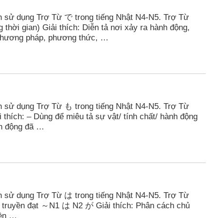
 sử dụng Trợ Từ で trong tiếng Nhật N4-N5. Trợ Từ
ời gian) Giải thích: Diễn tả nơi xảy ra hành động,
 phương pháp, phương thức, …
 sử dụng Trợ Từ も trong tiếng Nhật N4-N5. Trợ Từ
ch: – Dùng để miêu tả sự vật/ tính chất/ hành động
nh động đã …
 sử dụng Trợ Từ は trong tiếng Nhật N4-N5. Trợ Từ
truyền đạt ～N1 は N2 が Giải thích: Phân cách chủ
yền …