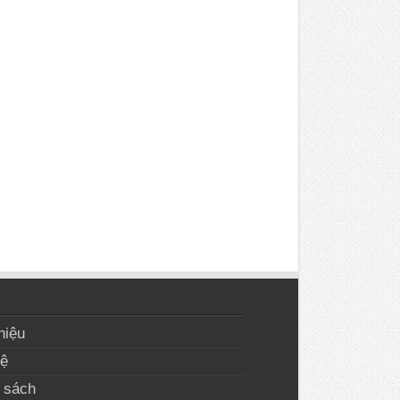
hiệu
hệ
 sách