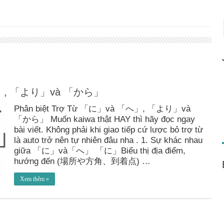
 「へ」, 「より」và 「から」
Phân biệt Trợ Từ 「に」và 「へ」, 「より」và
「から」 Muốn kaiwa thật HAY thì hãy đọc ngay
bài viết. Không phải khi giao tiếp cứ lược bỏ trợ từ
là auto trở nên tự nhiên đâu nha . 1. Sự khác nhau
giữa 「に」và「へ」 「に」Biểu thị địa điểm,
hướng đến (場所や方角、到着点) …
Xem thêm »