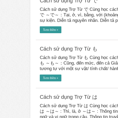
Cách sử dụng Trợ Từ で
Cách sử dụng Trợ Từ で Cùng học cách
で ～で～：Tại, ở, vì, bằng, với (khoảng th
sự kiện. Diễn tả nguyên nhân. Diễn tả
Xem thêm »
Cách sử dụng Trợ Từ も
Cách sử dụng Trợ Từ も Cùng học cách
も ～も～：Cũng, đến mức, đến cả Giải thí
tương tự với một sự vật/ tính chất/ hà
Xem thêm »
Cách sử dụng Trợ Từ は
Cách sử dụng Trợ Từ は Cùng học cách
は ～は～ : Thì, là, ở ～は～ : Thông tin 
ngữ và vị ngữ trong câu. Thông tin tru