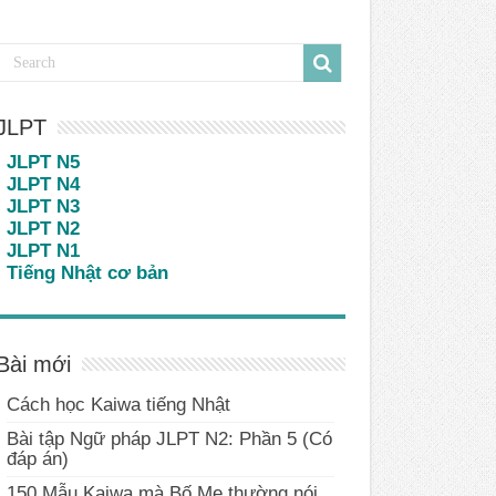
JLPT
JLPT N5
JLPT N4
JLPT N3
JLPT N2
JLPT N1
Tiếng Nhật cơ bản
Bài mới
Cách học Kaiwa tiếng Nhật
Bài tập Ngữ pháp JLPT N2: Phần 5 (Có
đáp án)
150 Mẫu Kaiwa mà Bố Mẹ thường nói