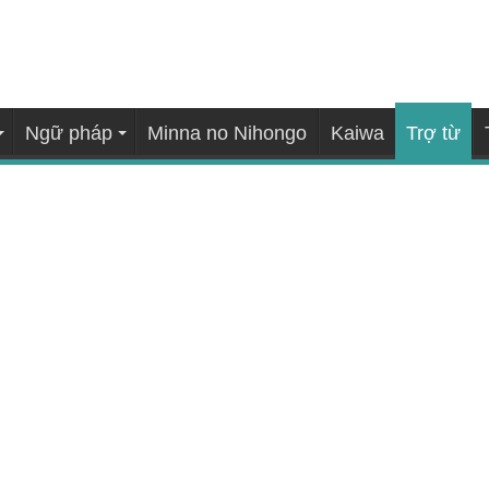
Ngữ pháp
Minna no Nihongo
Kaiwa
Trợ từ