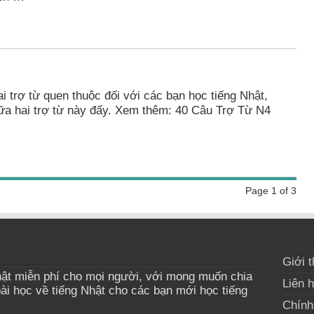
trợ từ quen thuộc đối với các bạn học tiếng Nhật,
ữa hai trợ từ này đấy. Xem thêm: 40 Câu Trợ Từ N4
Page 1 of 3
Giới t
ật miễn phí cho mọi người, với mong muốn chia
Liên 
bài học về tiếng Nhật cho các bạn mới học tiếng
Chính