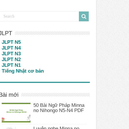
JLPT
JLPT N5
JLPT N4
JLPT N3
JLPT N2
JLPT N1
Tiếng Nhật cơ bản
Bài mới
50 Bài Ngữ Pháp Minna
no Nihongo N5-N4 PDF
Luyện nghe Minna no