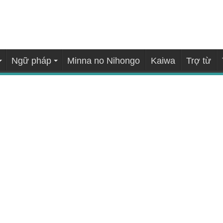
Ngữ pháp
Minna no Nihongo
Kaiwa
Trợ từ