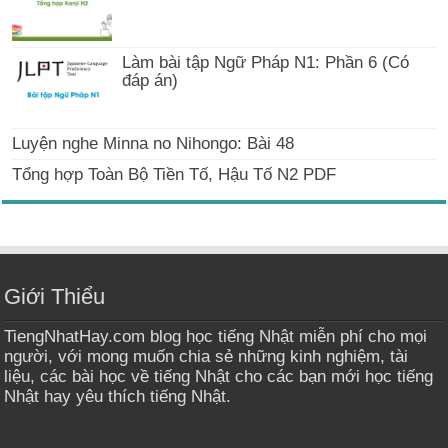
Làm bài tập Ngữ Pháp N1: Phần 6 (Có
đáp án)
Luyện nghe Minna no Nihongo: Bài 48
Tổng hợp Toàn Bộ Tiền Tố, Hậu Tố N2 PDF
Giới Thiểu
TiengNhatHay.com blog học tiếng Nhật miễn phí cho mọi
người, với mong muốn chia sẻ những kinh nghiệm, tài
liệu, các bài học về tiếng Nhật cho các bạn mới học tiếng
Nhật hay yêu thích tiếng Nhật.