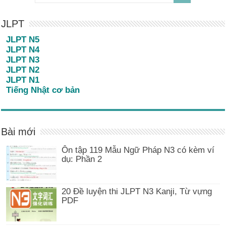
JLPT
JLPT N5
JLPT N4
JLPT N3
JLPT N2
JLPT N1
Tiếng Nhật cơ bản
Bài mới
Ôn tập 119 Mẫu Ngữ Pháp N3 có kèm ví
dụ: Phần 2
20 Đề luyện thi JLPT N3 Kanji, Từ vựng
PDF