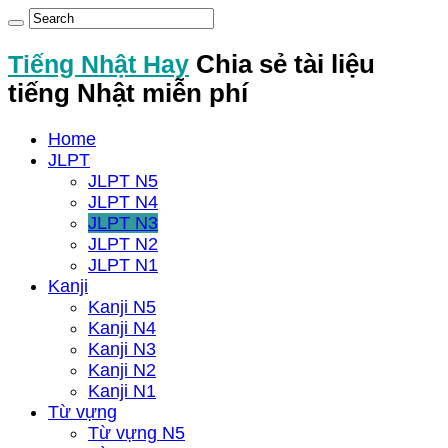
Tiếng Nhật Hay
Chia sẻ tài liệu
tiếng Nhật miễn phí
Home
JLPT
JLPT N5
JLPT N4
JLPT N3
JLPT N2
JLPT N1
Kanji
Kanji N5
Kanji N4
Kanji N3
Kanji N2
Kanji N1
Từ vựng
Từ vựng N5