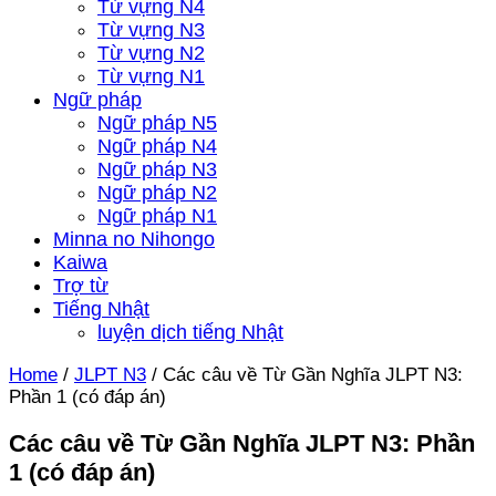
Từ vựng N4
Từ vựng N3
Từ vựng N2
Từ vựng N1
Ngữ pháp
Ngữ pháp N5
Ngữ pháp N4
Ngữ pháp N3
Ngữ pháp N2
Ngữ pháp N1
Minna no Nihongo
Kaiwa
Trợ từ
Tiếng Nhật
luyện dịch tiếng Nhật
Home
/
JLPT N3
/
Các câu về Từ Gần Nghĩa JLPT N3:
Phần 1 (có đáp án)
Các câu về Từ Gần Nghĩa JLPT N3: Phần
1 (có đáp án)