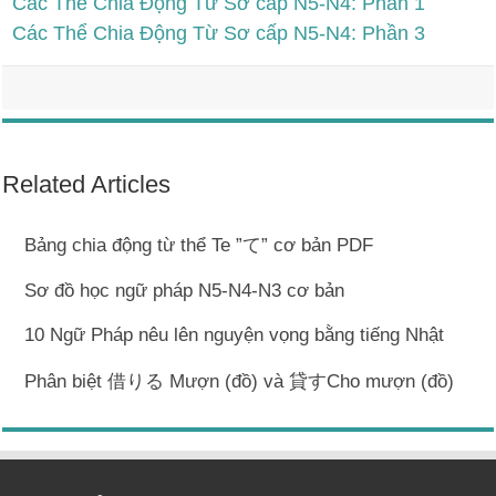
Các Thể Chia Động Từ Sơ cấp N5-N4: Phần 1
Các Thể Chia Động Từ Sơ cấp N5-N4: Phần 3
Related Articles
Bảng chia động từ thể Te ”て” cơ bản PDF
Sơ đồ học ngữ pháp N5-N4-N3 cơ bản
10 Ngữ Pháp nêu lên nguyện vọng bằng tiếng Nhật
Phân biệt 借りる Mượn (đồ) và 貸すCho mượn (đồ)