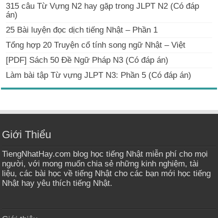
315 câu Từ Vựng N2 hay gặp trong JLPT N2 (Có đáp
án)
25 Bài luyện đọc dịch tiếng Nhật – Phần 1
Tổng hợp 20 Truyện cổ tính song ngữ Nhật – Việt
[PDF] Sách 50 Đề Ngữ Pháp N3 (Có đáp án)
Làm bài tập Từ vựng JLPT N3: Phần 5 (Có đáp án)
Giới Thiểu
TiengNhatHay.com blog học tiếng Nhật miễn phí cho mọi
người, với mong muốn chia sẻ những kinh nghiệm, tài
liệu, các bài học về tiếng Nhật cho các bạn mới học tiếng
Nhật hay yêu thích tiếng Nhật.