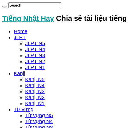
Tiếng Nhật Hay
Chia sẻ tài liệu tiến
Home
JLPT
JLPT N5
JLPT N4
JLPT N3
JLPT N2
JLPT N1
Kanji
Kanji N5
Kanji N4
Kanji N3
Kanji N2
Kanji N1
Từ vựng
Từ vựng N5
Từ vựng N4
Từ vựng N3