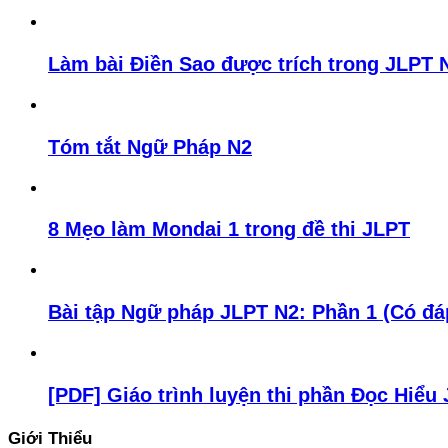
Làm bài Điền Sao được trích trong JLPT N
Tóm tắt Ngữ Pháp N2
8 Mẹo làm Mondai 1 trong đề thi JLPT
Bài tập Ngữ pháp JLPT N2: Phần 1 (Có đá
[PDF] Giáo trình luyện thi phần Đọc Hiểu
Giới Thiểu