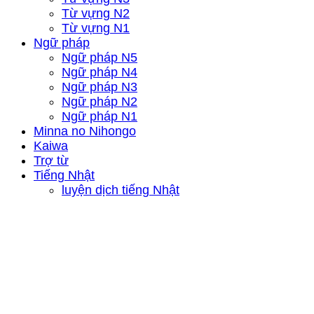
Từ vựng N2
Từ vựng N1
Ngữ pháp
Ngữ pháp N5
Ngữ pháp N4
Ngữ pháp N3
Ngữ pháp N2
Ngữ pháp N1
Minna no Nihongo
Kaiwa
Trợ từ
Tiếng Nhật
luyện dịch tiếng Nhật