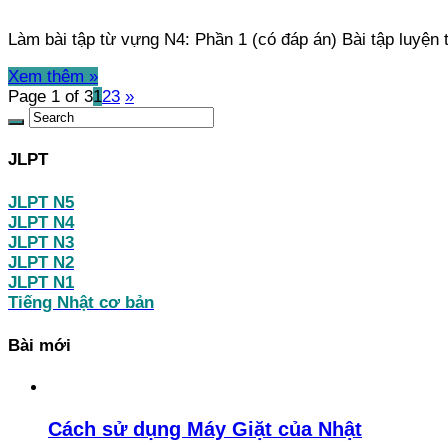
Làm bài tập từ vựng N4: Phần 1 (có đáp án) Bài tập luyệ
Xem thêm »
Page 1 of 3
1
2
3
»
JLPT
JLPT N5
JLPT N4
JLPT N3
JLPT N2
JLPT N1
Tiếng Nhật cơ bản
Bài mới
Cách sử dụng Máy Giặt của Nhật