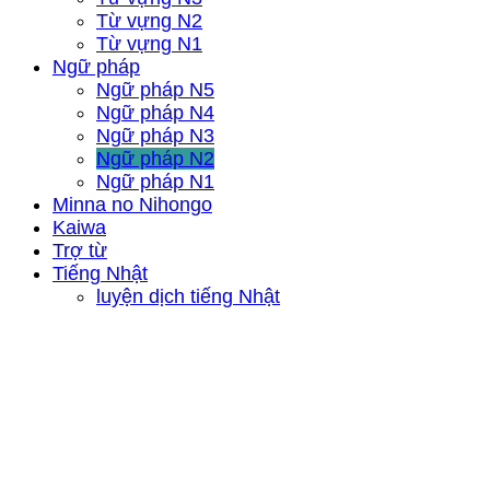
Từ vựng N2
Từ vựng N1
Ngữ pháp
Ngữ pháp N5
Ngữ pháp N4
Ngữ pháp N3
Ngữ pháp N2
Ngữ pháp N1
Minna no Nihongo
Kaiwa
Trợ từ
Tiếng Nhật
luyện dịch tiếng Nhật