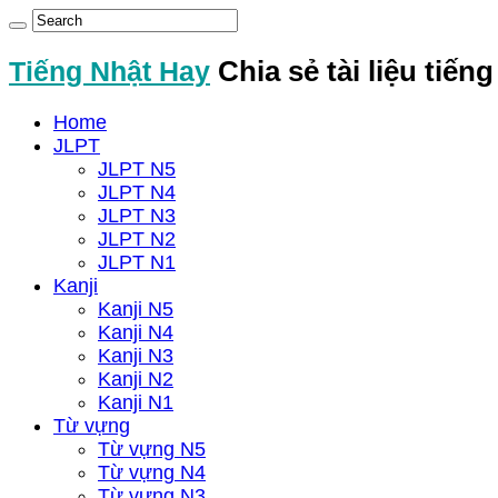
Tiếng Nhật Hay
Chia sẻ tài liệu tiến
Home
JLPT
JLPT N5
JLPT N4
JLPT N3
JLPT N2
JLPT N1
Kanji
Kanji N5
Kanji N4
Kanji N3
Kanji N2
Kanji N1
Từ vựng
Từ vựng N5
Từ vựng N4
Từ vựng N3