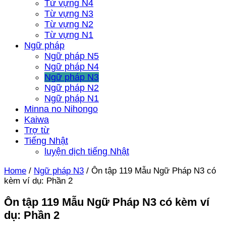
Từ vựng N4
Từ vựng N3
Từ vựng N2
Từ vựng N1
Ngữ pháp
Ngữ pháp N5
Ngữ pháp N4
Ngữ pháp N3
Ngữ pháp N2
Ngữ pháp N1
Minna no Nihongo
Kaiwa
Trợ từ
Tiếng Nhật
luyện dịch tiếng Nhật
Home
/
Ngữ pháp N3
/
Ôn tập 119 Mẫu Ngữ Pháp N3 có
kèm ví dụ: Phần 2
Ôn tập 119 Mẫu Ngữ Pháp N3 có kèm ví
dụ: Phần 2