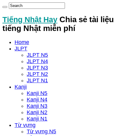
Tiếng Nhật Hay
Chia sẻ tài liệu
tiếng Nhật miễn phí
Home
JLPT
JLPT N5
JLPT N4
JLPT N3
JLPT N2
JLPT N1
Kanji
Kanji N5
Kanji N4
Kanji N3
Kanji N2
Kanji N1
Từ vựng
Từ vựng N5