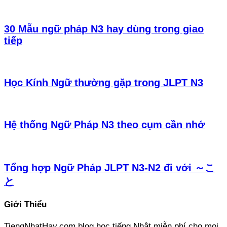
30 Mẫu ngữ pháp N3 hay dùng trong giao
tiếp
Học Kính Ngữ thường gặp trong JLPT N3
Hệ thống Ngữ Pháp N3 theo cụm cần nhớ
Tổng hợp Ngữ Pháp JLPT N3-N2 đi với ～こ
と
Giới Thiểu
TiengNhatHay.com blog học tiếng Nhật miễn phí cho mọi