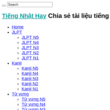
Tiếng Nhật Hay
Chia sẻ tài liệu tiến
Home
JLPT
JLPT N5
JLPT N4
JLPT N3
JLPT N2
JLPT N1
Kanji
Kanji N5
Kanji N4
Kanji N3
Kanji N2
Kanji N1
Từ vựng
Từ vựng N5
Từ vựng N4
Từ vựng N3