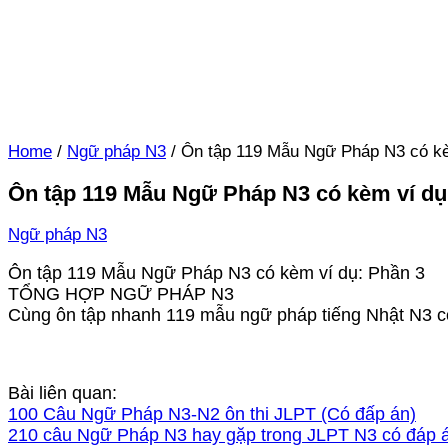
Home
/
Ngữ pháp N3
/
Ôn tập 119 Mẫu Ngữ Pháp N3 có kè
Ôn tập 119 Mẫu Ngữ Pháp N3 có kèm ví dụ
Ngữ pháp N3
Ôn tập 119 Mẫu Ngữ Pháp N3 có kèm ví dụ: Phần 3
TỔNG HỢP NGỮ PHÁP N3
Cùng ôn tập nhanh 119 mẫu ngữ pháp tiếng Nhật N3 có
Bài liên quan:
100 Câu Ngữ Pháp N3-N2 ôn thi JLPT (Có đấp án)
210 câu Ngữ Pháp N3 hay gặp trong JLPT N3 có đáp 