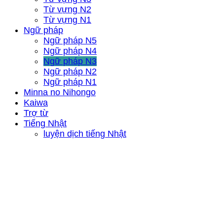
Từ vựng N2
Từ vựng N1
Ngữ pháp
Ngữ pháp N5
Ngữ pháp N4
Ngữ pháp N3
Ngữ pháp N2
Ngữ pháp N1
Minna no Nihongo
Kaiwa
Trợ từ
Tiếng Nhật
luyện dịch tiếng Nhật