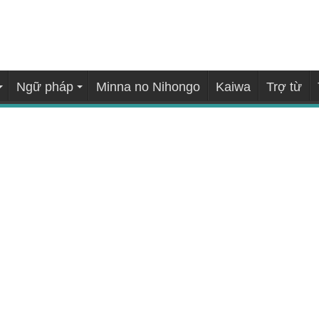
Ngữ pháp
Minna no Nihongo
Kaiwa
Trợ từ