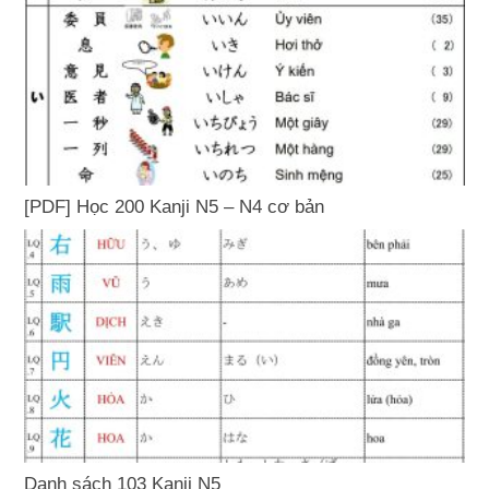
[PDF] Học 200 Kanji N5 – N4 cơ bản
Danh sách 103 Kanji N5