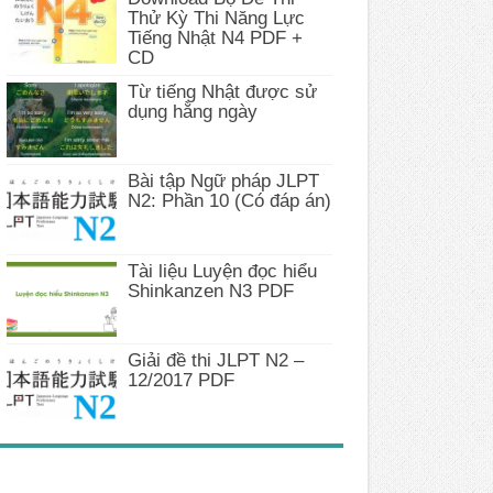
Thử Kỳ Thi Năng Lực
Tiếng Nhật N4 PDF +
CD
Từ tiếng Nhật được sử
dụng hằng ngày
Bài tập Ngữ pháp JLPT
N2: Phần 10 (Có đáp án)
Tài liệu Luyện đọc hiểu
Shinkanzen N3 PDF
Giải đề thi JLPT N2 –
12/2017 PDF