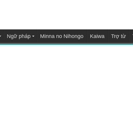
Ngữ pháp
Minna no Nihongo
Kaiwa
Trợ từ