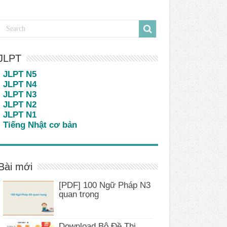
JLPT
JLPT N5
JLPT N4
JLPT N3
JLPT N2
JLPT N1
Tiếng Nhật cơ bản
Bài mới
[PDF] 100 Ngữ Pháp N3
quan trọng
Download Bộ Đề Thi