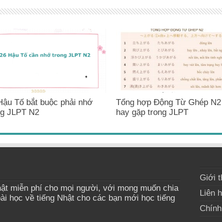
Hậu Tố bắt buộc phải nhớ
Tổng hợp Động Từ Ghép N2
ng JLPT N2
hay gặp trong JLPT
Giới t
ật miễn phí cho mọi người, với mong muốn chia
Liên 
bài học về tiếng Nhật cho các bạn mới học tiếng
Chính