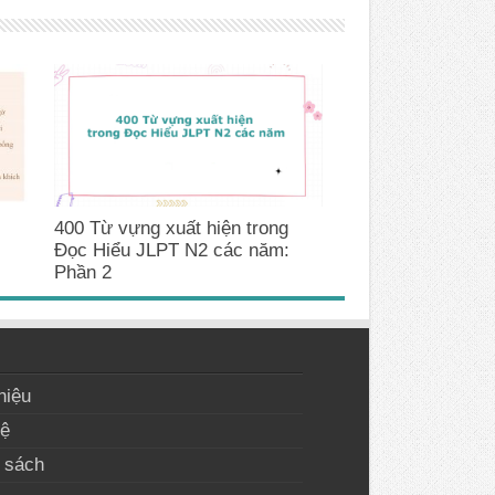
400 Từ vựng xuất hiện trong
Đọc Hiểu JLPT N2 các năm:
Phần 2
hiệu
hệ
 sách