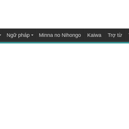
Ngữ pháp
Minna no Nihongo
Kaiwa
Trợ từ