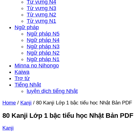
Từ vựng N4
Từ vựng N3
Từ vựng N2
Từ vựng N1
Ngữ pháp
Ngữ pháp N5
Ngữ pháp N4
Ngữ pháp N3
Ngữ pháp N2
Ngữ pháp N1
Minna no Nihongo
Kaiwa
Trợ từ
Tiếng Nhật
luyện dịch tiếng Nhật
Home
/
Kanji
/
80 Kanji Lớp 1 bậc tiểu học Nhật Bản PDF
80 Kanji Lớp 1 bậc tiểu học Nhật Bản PDF
Kanji