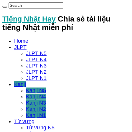
Tiếng Nhật Hay
Chia sẻ tài liệu
tiếng Nhật miễn phí
Home
JLPT
JLPT N5
JLPT N4
JLPT N3
JLPT N2
JLPT N1
Kanji
Kanji N5
Kanji N4
Kanji N3
Kanji N2
Kanji N1
Từ vựng
Từ vựng N5