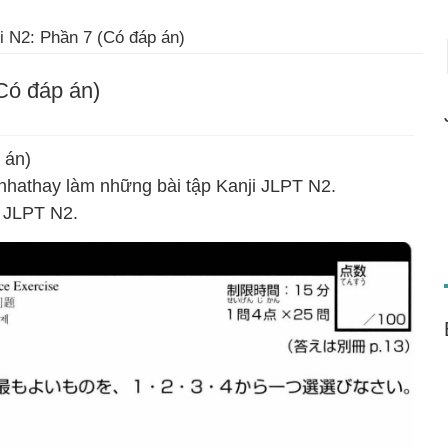
i N2: Phần 7 (Có đáp án)
Có đáp án)
 án)
nhathay làm những bài tập Kanji JLPT N2.
i JLPT N2.