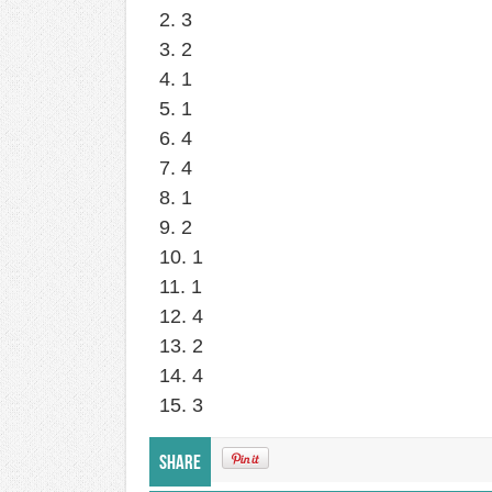
2. 3
3. 2
4. 1
5. 1
6. 4
7. 4
8. 1
9. 2
10. 1
11. 1
12. 4
13. 2
14. 4
15. 3
Share