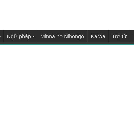
Ngữ pháp
Minna no Nihongo
Kaiwa
Trợ từ