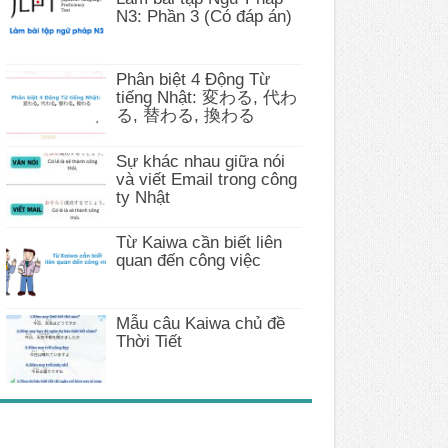
N3: Phần 3 (Có đáp án)
Phân biệt 4 Động Từ
tiếng Nhật: 変わる, 代わ
る, 替わる, 換わる
Sự khác nhau giữa nói
và viết Email trong công
ty Nhật
Từ Kaiwa cần biết liên
quan đến công việc
Mẫu câu Kaiwa chủ đề
Thời Tiết