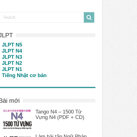
JLPT
JLPT N5
JLPT N4
JLPT N3
JLPT N2
JLPT N1
Tiếng Nhật cơ bản
Bài mới
Tango N4 – 1500 Từ
Vựng N4 (PDF + CD)
Làm bài tập Ngữ Pháp