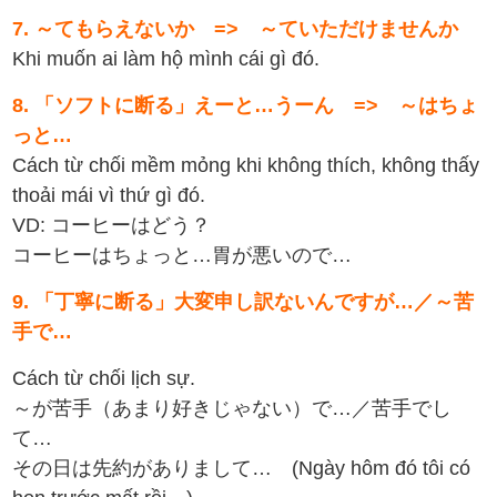
7. ～てもらえないか => ～ていただけませんか
Khi muốn ai làm hộ mình cái gì đó.
8. 「ソフトに断る」えーと…うーん => ～はちょ
っと…
Cách từ chối mềm mỏng khi không thích, không thấy
thoải mái vì thứ gì đó.
VD: コーヒーはどう？
コーヒーはちょっと…胃が悪いので…
9. 「丁寧に断る」大変申し訳ないんですが…／～苦
手で…
Cách từ chối lịch sự.
～が苦手（あまり好きじゃない）で…／苦手でし
て…
その日は先約がありまして… (Ngày hôm đó tôi có