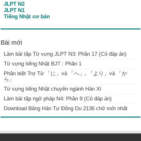
JLPT N2
JLPT N1
Tiếng Nhật cơ bản
Bài mới
Làm bài tập Từ vựng JLPT N3: Phần 17 (Có đáp án)
Từ vựng tiếng Nhật BJT : Phần 1
Phân biệt Trợ Từ 「に」và 「へ」, 「より」và 「か
ら」
Từ vựng tiếng Nhật chuyên ngành Hàn Xì
Làm bài tập ngữ pháp N4: Phần 9 (Có đáp án)
Download Bảng Hán Tự Đông Du 2136 chữ mới nhất