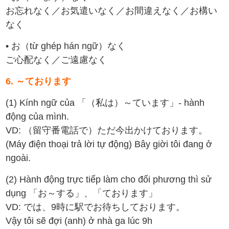
お忘れなく／お気遣いなく／お間違えなく／お構い
なく
• お（từ ghép hán ngữ）なく
ご心配なく／ご遠慮なく
6. ～ております
(1) Kính ngữ của 「（私は）～ています」- hành
động của mình.
VD: （留守番電話で）ただ今出かけております。
(Máy điện thoại trả lời tự động) Bây giời tôi đang ở
ngoài.
(2) Hành động trực tiếp làm cho đối phương thì sử
dụng 「お～する」、「ております」
VD: では、9時に駅でお待ちしております。
Vậy tôi sẽ đợi (anh) ở nhà ga lúc 9h