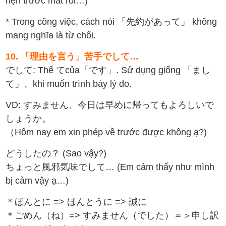
hẹn trước mất rồi…)
* Trong công việc, cách nói 「先約があって」 không
mang nghĩa là từ chối.
10. 「理由を言う」苦手でして…
でして: Thể てcủa「です」. Sử dụng giống 「まし
て」、khi muốn trình bày lý do.
VD: すみません、今日は早めに帰ってもよろしいで
しょうか。
（Hôm nay em xin phép về trước được không ạ?)
どうしたの？ (Sao vậy?)
ちょっと風邪気味でして… (Em cảm thấy như mình
bị cảm vậy ạ…)
＊ほんとに => ほんとうに => 誠に
＊ごめん（ね）=> すみません（でした）＝＞申し訳