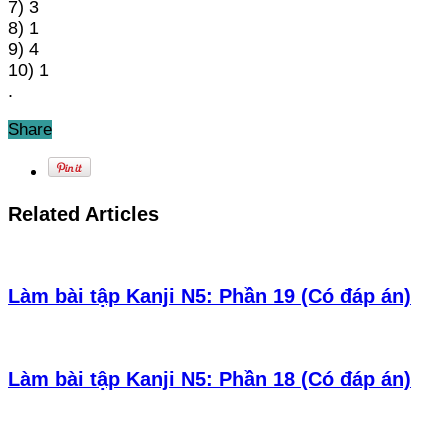
7) 3
8) 1
9) 4
10) 1
.
Share
Related Articles
Làm bài tập Kanji N5: Phần 19 (Có đáp án)
Làm bài tập Kanji N5: Phần 18 (Có đáp án)