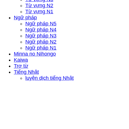
Từ vựng N2
Từ vựng N1
Ngữ pháp
Ngữ pháp N5
Ngữ pháp N4
Ngữ pháp N3
Ngữ pháp N2
Ngữ pháp N1
Minna no Nihongo
Kaiwa
Trợ từ
Tiếng Nhật
luyện dịch tiếng Nhật