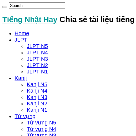
Tiếng Nhật Hay
Chia sẻ tài liệu tiến
Home
JLPT
JLPT N5
JLPT N4
JLPT N3
JLPT N2
JLPT N1
Kanji
Kanji N5
Kanji N4
Kanji N3
Kanji N2
Kanji N1
Từ vựng
Từ vựng N5
Từ vựng N4
Từ vựng N3