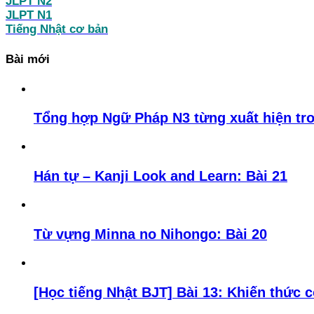
JLPT N2
JLPT N1
Tiếng Nhật cơ bản
Bài mới
Tổng hợp Ngữ Pháp N3 từng xuất hiện tro
Hán tự – Kanji Look and Learn: Bài 21
Từ vựng Minna no Nihongo: Bài 20
[Học tiếng Nhật BJT] Bài 13: Khiến thức 