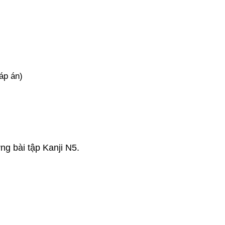
áp án)
g bài tập Kanji N5.