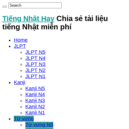
Tiếng Nhật Hay
Chia sẻ tài liệu
tiếng Nhật miễn phí
Home
JLPT
JLPT N5
JLPT N4
JLPT N3
JLPT N2
JLPT N1
Kanji
Kanji N5
Kanji N4
Kanji N3
Kanji N2
Kanji N1
Từ vựng
Từ vựng N5