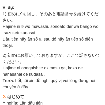
Ví dụ:
1) 初めに9を回し、そのあと電話番号を続けてくだ
さい。
Hajime ni 9 wo mawashi, sonoato denwa bango wo
tsuzuketekudasai.
Đầu tiên hãy ấn số 9, sau đó hãy ấn tiếp số điện
thoại.
2) 初めにお願いしておきますが、ここで話さないで
ください。
Hajime ni onegaishite okimasu ga, koko de
hanasanai de kudasai.
Trước hết, tôi xin đề nghị quý vị vui lòng đừng nói
chuyện ở đây.
2.
はじめて
Ý nghĩa: Lần đầu tiên