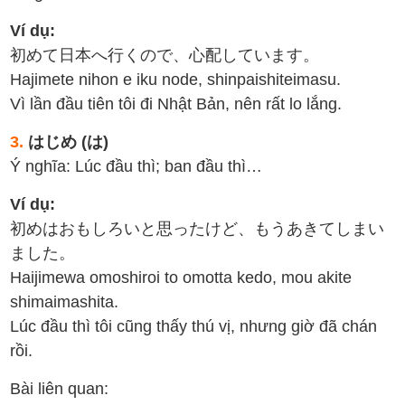
Ví dụ:
初めて日本へ行くので、心配しています。
Hajimete nihon e iku node, shinpaishiteimasu.
Vì lần đầu tiên tôi đi Nhật Bản, nên rất lo lắng.
3.
はじめ (は)
Ý nghĩa: Lúc đầu thì; ban đầu thì…
Ví dụ:
初めはおもしろいと思ったけど、もうあきてしまい
ました。
Haijimewa omoshiroi to omotta kedo, mou akite
shimaimashita.
Lúc đầu thì tôi cũng thấy thú vị, nhưng giờ đã chán
rồi.
Bài liên quan: