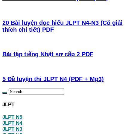
20 Bài luyện đọc hiểu JLPT N4-N3 (Có giải
thích chi tiết) PDF
Bài tập tiếng Nhật sơ cấp 2 PDF
5 Đề luyện thi JLPT N4 (PDF + Mp3)
JLPT
JLPT N5
JLPT N4
JLPT N3