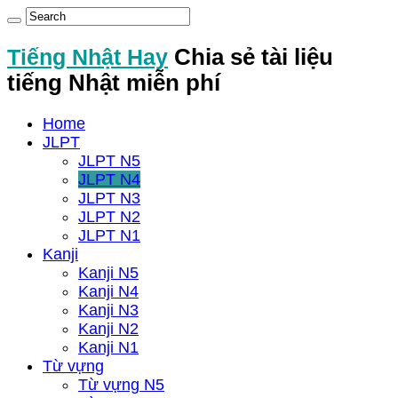
Tiếng Nhật Hay
Chia sẻ tài liệu
tiếng Nhật miễn phí
Home
JLPT
JLPT N5
JLPT N4
JLPT N3
JLPT N2
JLPT N1
Kanji
Kanji N5
Kanji N4
Kanji N3
Kanji N2
Kanji N1
Từ vựng
Từ vựng N5