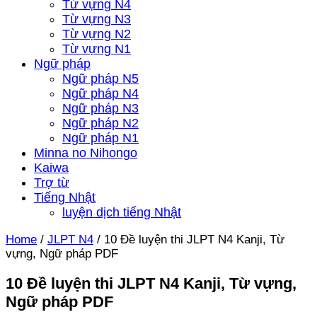
Từ vựng N4
Từ vựng N3
Từ vựng N2
Từ vựng N1
Ngữ pháp
Ngữ pháp N5
Ngữ pháp N4
Ngữ pháp N3
Ngữ pháp N2
Ngữ pháp N1
Minna no Nihongo
Kaiwa
Trợ từ
Tiếng Nhật
luyện dịch tiếng Nhật
Home
/
JLPT N4
/
10 Đề luyện thi JLPT N4 Kanji, Từ
vựng, Ngữ pháp PDF
10 Đề luyện thi JLPT N4 Kanji, Từ vựng,
Ngữ pháp PDF