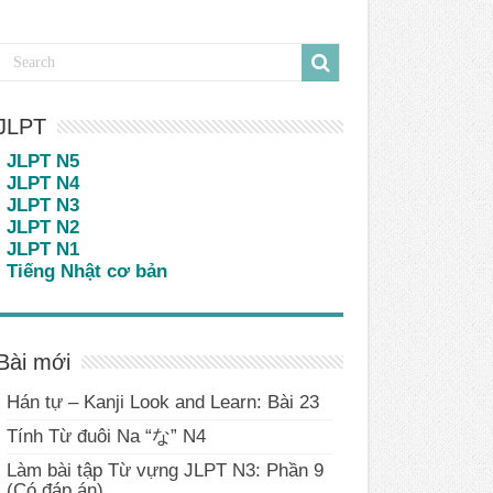
JLPT
JLPT N5
JLPT N4
JLPT N3
JLPT N2
JLPT N1
Tiếng Nhật cơ bản
Bài mới
Hán tự – Kanji Look and Learn: Bài 23
Tính Từ đuôi Na “な” N4
Làm bài tập Từ vựng JLPT N3: Phần 9
(Có đáp án)