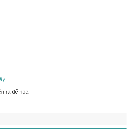
đây
én ra để học.