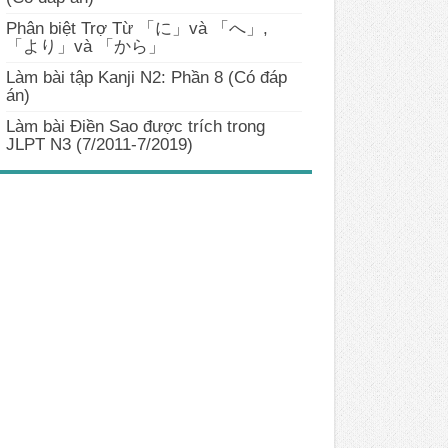
Phân biệt Trợ Từ 「に」và 「へ」,
「より」và 「から」
Làm bài tập Kanji N2: Phần 8 (Có đáp
án)
Làm bài Điền Sao được trích trong
JLPT N3 (7/2011-7/2019)