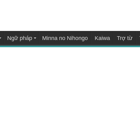
Ngữ pháp
Minna no Nihongo
Kaiwa
Trợ từ