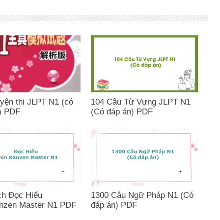
uyện thi JLPT N1 (có
104 Câu Từ Vựng JLPT N1
) PDF
(Có đáp án) PDF
ch Đọc Hiểu
1300 Câu Ngữ Pháp N1 (Có
nzen Master N1 PDF
đáp án) PDF