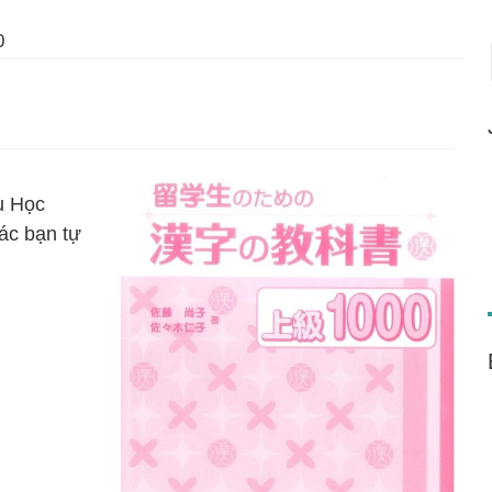
0
u Học
các bạn tự