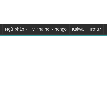
Ngữ pháp
Minna no Nihongo
Kaiwa
Trợ từ