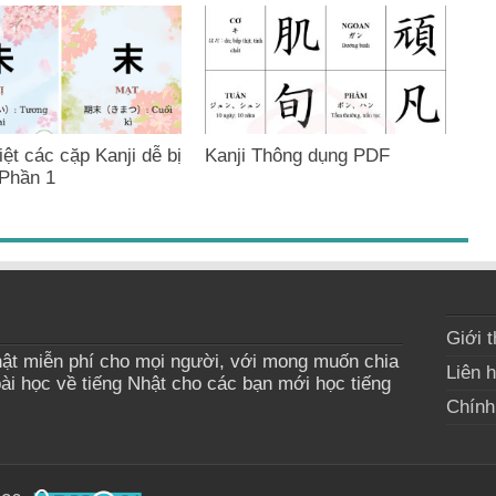
ệt các cặp Kanji dễ bị
Kanji Thông dụng PDF
Phần 1
Giới t
ật miễn phí cho mọi người, với mong muốn chia
Liên 
bài học về tiếng Nhật cho các bạn mới học tiếng
Chính