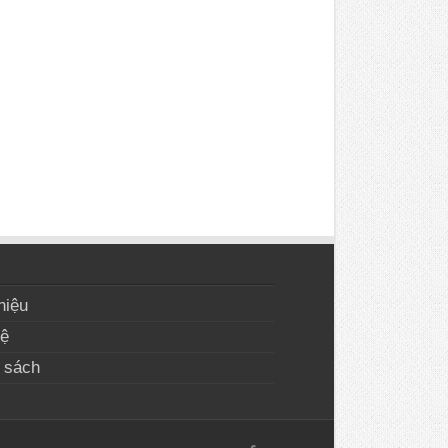
hiệu
hệ
 sách