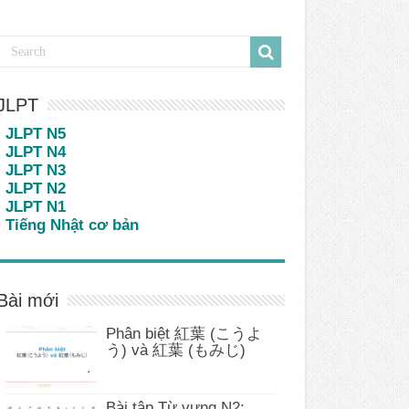
JLPT
JLPT N5
JLPT N4
JLPT N3
JLPT N2
JLPT N1
Tiếng Nhật cơ bản
Bài mới
Phân biệt 紅葉 (こうよ
う) và 紅葉 (もみじ)
Bài tập Từ vựng N2: