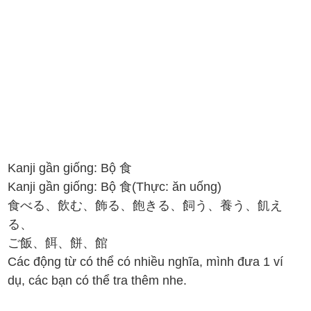
Kanji gần giống: Bộ 食
Kanji gần giống: Bộ 食(Thực: ăn uống)
食べる、飲む、飾る、飽きる、飼う、養う、飢え
る、
ご飯、餌、餅、館
Các động từ có thể có nhiều nghĩa, mình đưa 1 ví
dụ, các bạn có thể tra thêm nhe.