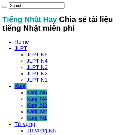
Tiếng Nhật Hay
Chia sẻ tài liệu
tiếng Nhật miễn phí
Home
JLPT
JLPT N5
JLPT N4
JLPT N3
JLPT N2
JLPT N1
Kanji
Kanji N5
Kanji N4
Kanji N3
Kanji N2
Kanji N1
Từ vựng
Từ vựng N5