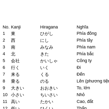
No.
Kanji
Hiragana
Nghĩa
1
Phía đông
東
ひがし
2
Phía tây
西
にし
3
Phía nam
南
みなみ
4
Phía bắc
北
きた
5
Công ty
会社
かいしゃ
6
Đi
行く
いく
7
Đến
来る
くる
8
Lên (phương tiệ
乗る
のる
9
To, lớn
大きい
おおきい
10
Nhỏ
小さい
ちいさい
11
Cao, đắt
高い
たかい
12
Thấp
低い
ひくい