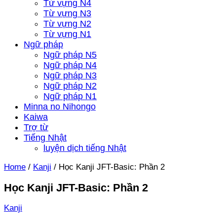
Từ vựng N4
Từ vựng N3
Từ vựng N2
Từ vựng N1
Ngữ pháp
Ngữ pháp N5
Ngữ pháp N4
Ngữ pháp N3
Ngữ pháp N2
Ngữ pháp N1
Minna no Nihongo
Kaiwa
Trợ từ
Tiếng Nhật
luyện dịch tiếng Nhật
Home
/
Kanji
/
Học Kanji JFT-Basic: Phần 2
Học Kanji JFT-Basic: Phần 2
Kanji