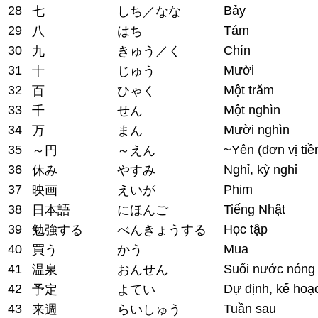
28
Bảy
七
しち／なな
29
Tám
八
はち
30
Chín
九
きゅう／く
31
Mười
十
じゅう
32
Một trăm
百
ひゃく
33
Một nghìn
千
せん
34
Mười nghìn
万
まん
35
~Yên (đơn vị tiề
～円
～えん
36
Nghỉ, kỳ nghỉ
休み
やすみ
37
Phim
映画
えいが
38
Tiếng Nhật
日本語
にほんご
39
Học tập
勉強する
べんきょうする
40
Mua
買う
かう
41
Suối nước nóng
温泉
おんせん
42
Dự định, kế hoạ
予定
よてい
43
Tuần sau
来週
らいしゅう