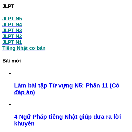
JLPT
JLPT N5
JLPT N4
JLPT N3
JLPT N2
JLPT N1
Tiếng Nhật cơ bản
Bài mới
Làm bài tập Từ vựng N5: Phần 11 (Có
đáp án)
4 Ngữ Pháp tiếng Nhật giúp đưa ra lời
khuyên