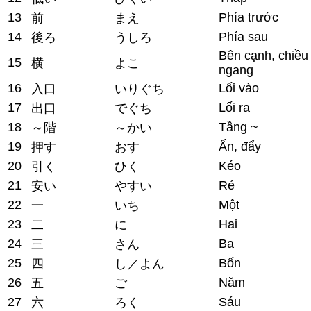
13
Phía trước
前
まえ
14
Phía sau
後ろ
うしろ
Bên cạnh, chiều
15
横
よこ
ngang
16
Lối vào
入口
いりぐち
17
Lối ra
出口
でぐち
18
Tầng ~
～階
～かい
19
Ấn, đẩy
押す
おす
20
Kéo
引く
ひく
21
Rẻ
安い
やすい
22
Một
一
いち
23
Hai
二
に
24
Ba
三
さん
25
Bốn
四
し／よん
26
Năm
五
ご
27
Sáu
六
ろく