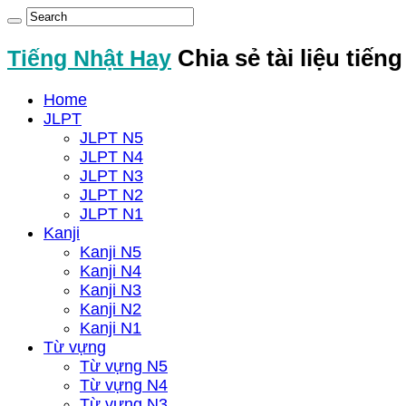
Tiếng Nhật Hay
Chia sẻ tài liệu tiến
Home
JLPT
JLPT N5
JLPT N4
JLPT N3
JLPT N2
JLPT N1
Kanji
Kanji N5
Kanji N4
Kanji N3
Kanji N2
Kanji N1
Từ vựng
Từ vựng N5
Từ vựng N4
Từ vựng N3