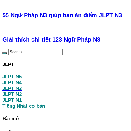
55 Ngữ Pháp N3 giúp bạn ăn điểm JLPT N3
Giải thích chi tiêt 123 Ngữ Pháp N3
JLPT
JLPT N5
JLPT N4
JLPT N3
JLPT N2
JLPT N1
Tiếng Nhật cơ bản
Bài mới