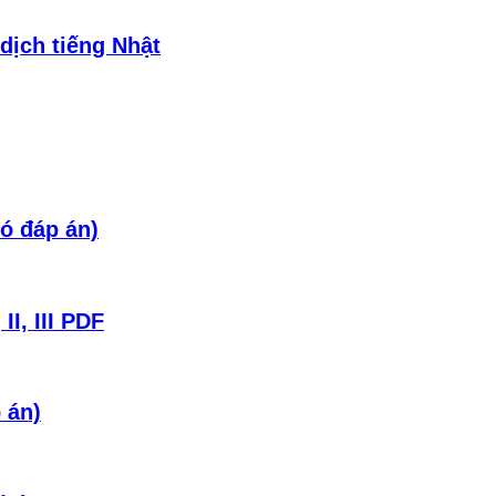
dịch tiếng Nhật
ó đáp án)
I, III PDF
 án)