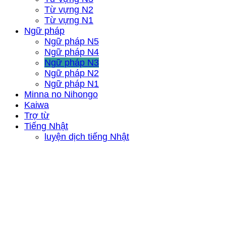
Từ vựng N2
Từ vựng N1
Ngữ pháp
Ngữ pháp N5
Ngữ pháp N4
Ngữ pháp N3
Ngữ pháp N2
Ngữ pháp N1
Minna no Nihongo
Kaiwa
Trợ từ
Tiếng Nhật
luyện dịch tiếng Nhật