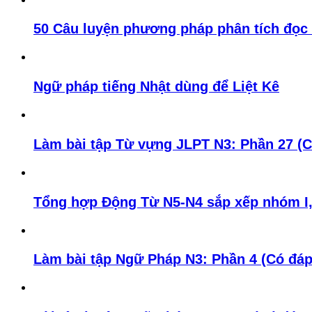
50 Câu luyện phương pháp phân tích đọc 
Ngữ pháp tiếng Nhật dùng để Liệt Kê
Làm bài tập Từ vựng JLPT N3: Phần 27 (C
Tổng hợp Động Từ N5-N4 sắp xếp nhóm I, I
Làm bài tập Ngữ Pháp N3: Phần 4 (Có đáp