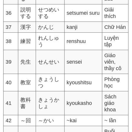
説明
せつめい
Giải
36
setsumei suru
する
する
thích
37
漢字
かんじ
kanji
Chữ Hán
れんしゅ
Luyện
38
練習
renshuu
う
tập
Giáo
39
先生
せんせい
sensei
viên,
thầy cô
きょうし
Phòng
40
教室
kyoushitsu
つ
học
Sách
教科
きょうか
41
kyoukasho
giáo
書
しょ
khoa
42
～回
～かい
~kai
~ lần
Buổi