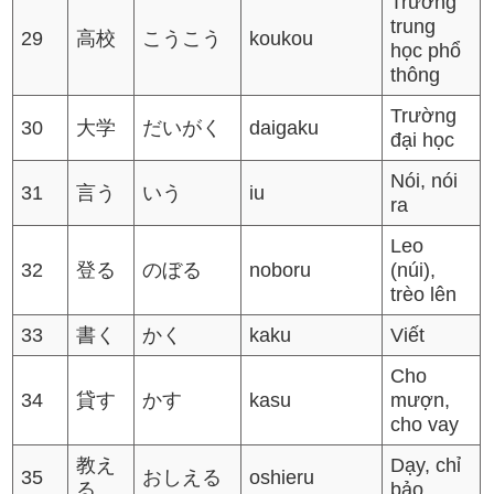
Trường
trung
29
高校
こうこう
koukou
học phổ
thông
Trường
30
大学
だいがく
daigaku
đại học
Nói, nói
31
言う
いう
iu
ra
Leo
32
登る
のぼる
noboru
(núi),
trèo lên
33
書く
かく
kaku
Viết
Cho
34
貸す
かす
kasu
mượn,
cho vay
教え
Dạy, chỉ
35
おしえる
oshieru
る
bảo