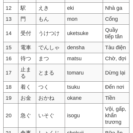
12
駅
えき
eki
Nhà ga
13
門
もん
mon
Cổng
Quầy
14
受付
うけつけ
uketsuke
tiếp tân
15
電車
でんしゃ
densha
Tàu điện
16
待つ
まつ
matsu
Chờ, đợi
止ま
17
とまる
tomaru
Dừng lại
る
18
着く
つく
tsuku
Đến nơi
19
お金
おかね
okane
Tiền
Vội, gấp,
20
急ぐ
いそぐ
isogu
khẩn
trương