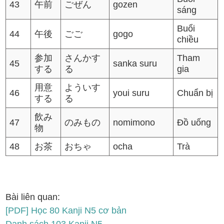
43
午前
ごぜん
gozen
sáng
Buổi
44
午後
ごご
gogo
chiều
参加
さんかす
Tham
45
sanka suru
する
る
gia
用意
よういす
46
youi suru
Chuẩn bị
する
る
飲み
47
のみもの
nomimono
Đồ uống
物
48
お茶
おちゃ
ocha
Trà
Bài liên quan:
[PDF] Học 80 Kanji N5 cơ bản