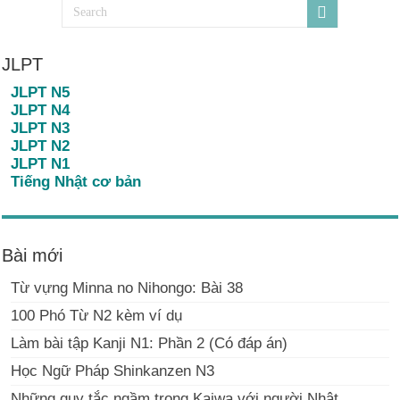
JLPT
JLPT N5
JLPT N4
JLPT N3
JLPT N2
JLPT N1
Tiếng Nhật cơ bản
Bài mới
Từ vựng Minna no Nihongo: Bài 38
100 Phó Từ N2 kèm ví dụ
Làm bài tập Kanji N1: Phần 2 (Có đáp án)
Học Ngữ Pháp Shinkanzen N3
Những quy tắc ngầm trong Kaiwa với người Nhật