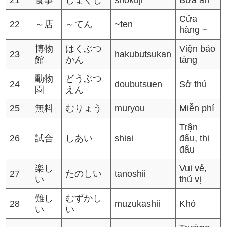
21
食事
しょくじ
shokuji
Bữa ăn
Cửa
22
～店
～てん
~ten
hàng ~
博物
はくぶつ
Viện bảo
23
hakubutsukan
館
かん
tàng
動物
どうぶつ
24
doubutsuen
Sở thú
園
えん
25
無料
むりょう
muryou
Miễn phí
Trận
26
試合
しあい
shiai
đấu, thi
đấu
楽し
Vui vẻ,
27
たのしい
tanoshii
い
thú vị
難し
むずかし
28
muzukashii
Khó
い
い