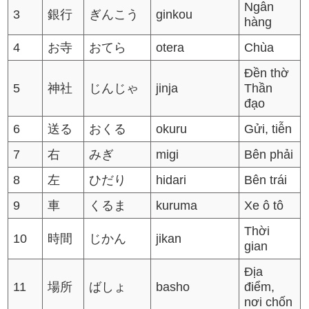
Ngân
3
銀行
ぎんこう
ginkou
hàng
4
お寺
おてら
otera
Chùa
Đền thờ
5
神社
じんじゃ
jinja
Thần
đạo
6
送る
おくる
okuru
Gửi, tiễn
7
右
みぎ
migi
Bên phải
8
左
ひだり
hidari
Bên trái
9
車
くるま
kuruma
Xe ô tô
Thời
10
時間
じかん
jikan
gian
Địa
11
場所
ばしょ
basho
điểm,
nơi chốn