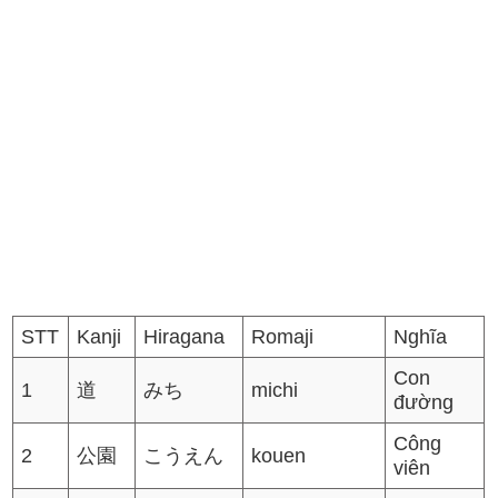
STT
Kanji
Hiragana
Romaji
Nghĩa
Con
1
道
みち
michi
đường
Công
2
公園
こうえん
kouen
viên