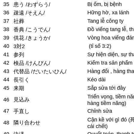
35
Bị ốm, bị bệnh
患う /わずらう/
36
Hững hờ, xa lánh
疎遠 /そえん/
37
Tang lễ công ty
社葬
38
Đồ viếng tang lễ, th
香典 /こうでん/
39
Vòng hoa viếng đá
供花 /きょうか/
40
(tỉ số 3:2)
3対2
41
Sự hiện diện, sự t
参列
42
Kiểm tra sản phẩm
検品 /けんぴん/
43
Hàng đổi , hàng tha
代替品 /だいたいひん/
44
Kéo dài
長引く
45
Sắp sửa tới đây
来期
Triển vọng, tiềm
46
見込み
hàng tiềm năng)
47
Chỉnh sửa
手直し
Cận kề với gì đ
48
隣り合わせ
cái chết)
49
Quyết toán, thanh 