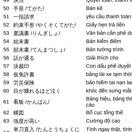
決済
50
Bản kê
手形 /てがた/
51
yêu cầu thanh toán 
一括請求
52
Giấy hẹn trả tiền
約束手形 /やくそくてがた/
53
Văn bản cần phê d
稟議書 /りんぎしょ/
54
Bản kiểm điểm
始末書
55
Bản tường trình
顛末書 /てんまつしょ/
56
Giải thích cho
話が通る
57
Con dấu phê duyệt
決裁印
58
bằng lái xe tạm thờ
仮免許書
59
bảo hiểm tai nạn l
労災保険
60
khóc đến sưng mắt
目が腫れるほど泣く
Bảng hiệu, bảng th
61
看板 /かんばん/
cáo
62
Bố cục tổng thể
構図
63
Cường độ cao
強度が高い
単刀直入 /たんとうちょくに
Tính ngay thật, t