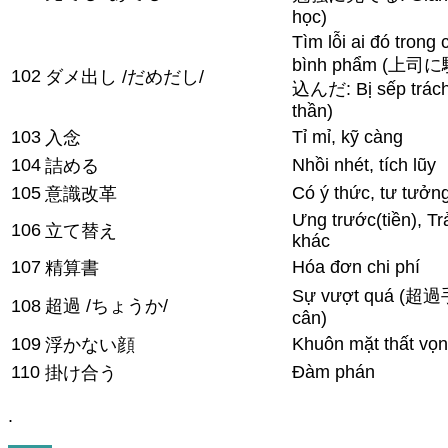
học)
Tìm lỗi ai đó trong 
bình phẩm (
102
ダメ出し /だめだし/
込んだ: Bị sếp trách
thần)
103
Tỉ mỉ, kỹ càng
入念
104
Nhồi nhét, tích lũy
詰める
105
Có ý thức, tư tưởn
意識改革
Ưng trước(tiền), Tr
106
立て替え
khác
107
Hóa đơn chi phí
精算書
Sự vượt quá (超過
108
超過 /ちょうか/
cân)
109
Khuôn mặt thất vọ
浮かない顔
110
Đàm phán
掛け合う
.