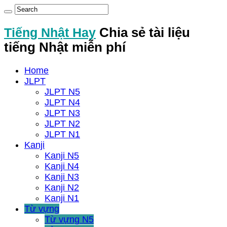
Tiếng Nhật Hay
Chia sẻ tài liệu
tiếng Nhật miễn phí
Home
JLPT
JLPT N5
JLPT N4
JLPT N3
JLPT N2
JLPT N1
Kanji
Kanji N5
Kanji N4
Kanji N3
Kanji N2
Kanji N1
Từ vựng
Từ vựng N5