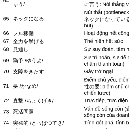
64
ゅう/
に言う: Nói thẳng v
Nút thắt (bottlene
65
ネックになる
ネックになっている: Ng
hụt)
66
Hoạt động hết công
フル稼働
67
Thể hiện hết sức
全力を挙げる
68
Sự suy đoán, tầm n
見通し
Sự trì hoãn, sự 
69
猶予 /ゆうよ/
chậm thanh toán)
70
Gây trở ngại
支障をきたす
Điểm chủ yếu, đ
71
要 /かなめ/
性の要: điểm chủ chố
chiến lược)
72
Trực tiếp, trực diện
直撃 /ちょくげき/
Vấn đề sống cò
73
死活問題
sống còn của doan
74
Tính đột phá, tính 
突発的 /とっぱつてき/