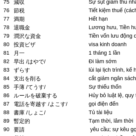
75
Sự sụt giảm thu nh
減収
76
Tiết kiệm thuế (các
節税
77
Hết hạn
満期
78
Lương hưu, Tiền hư
退職金
79
Tiền vốn lưu động 
潤沢な資金
80
visa kinh doanh
投資ビザ
81
1 tháng 1 lần
月一
82
Đi làm sớm
早出 /はやで/
83
lùi lại lịch trình, kế
ずらす
84
cắt giảm ngân sách
支出を削る
85
Sự thiếu thốn
手薄 /てうす/
86
Hủy bỏ luật lệ, quy 
ルールを破棄する
87
gọi điện đến
電話を寄越す /よこす/
88
Tủ tài liệu
書庫 /しょこ/
89
Tạm thời, lâm thời
暫定的
90
yêu cầu; sự kêu gọ
要請