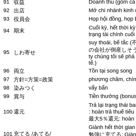
91
Doanh thu (gồm cả 
収益
92
Mở chi nhánh kinh
出店
93
Họp hội đồng, họ
役員会
Cuối kỳ, hết thờ
94
期末
trạng tài chính cuối
suy thoái, bế 
の会社が倒産しそうだ: C
95
しわ寄せ
ty chúng tôi sẽ phá
tế.)
96
Tồn tại song song
両立
97
phương châm, chín
方針=方策=政策
98
vấy bẩn
染みつく
99
Tiền thưởng (bonus
賞与
Trả lại trạng th
100
還元
: hoàn trả thuế tiêu
最大5％還元: hoàn tiề
Giành hết thời
101
充てる /あてる/
勉強に充てる: Giành hế