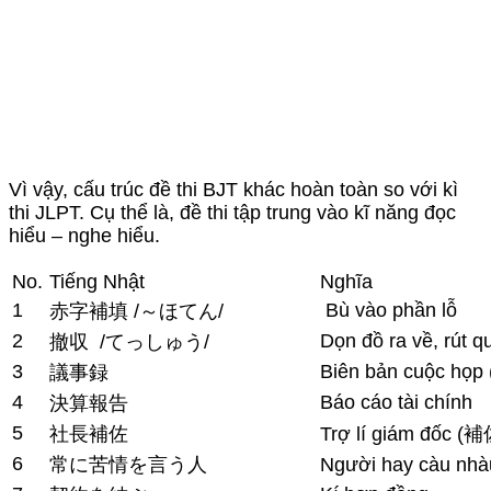
Vì vậy, cấu trúc đề thi BJT khác hoàn toàn so với kì
thi JLPT. Cụ thể là, đề thi tập trung vào kĩ năng đọc
hiểu – nghe hiểu.
No.
Tiếng Nhật
Nghĩa
1
Bù vào phần lỗ
赤字補填 /～ほてん/
2
Dọn đồ ra về, rút q
撤収 /てっしゅう/
3
Biên bản cuộc họp 
議事録
4
Báo cáo tài chính
決算報告
5
社長補佐
Trợ lí giám đốc (
6
常に苦情を言う人
Người hay càu n