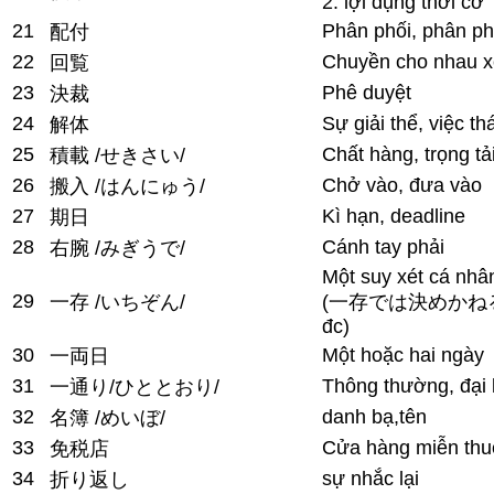
2. lợi dụng thời cơ
21
Phân phối, phân phá
配付
22
Chuyền cho nhau 
回覧
23
Phê duyệt
決裁
24
Sự giải thể, việc t
解体
25
Chất hàng, trọng tả
積載 /せきさい/
26
Chở vào, đưa vào
搬入 /はんにゅう/
27
Kì hạn, deadline
期日
28
Cánh tay phải
右腕 /みぎうで/
Một suy xét cá nhâ
29
一存 /いちぞん/
(一存では決めかねる: tôi
đc)
30
Một hoặc hai ngày
一両日
31
Thông thường, đại 
一通り/ひととおり/
32
danh bạ,tên
名簿 /めいぼ/
33
Cửa hàng miễn thu
免税店
34
sự nhắc lại
折り返し