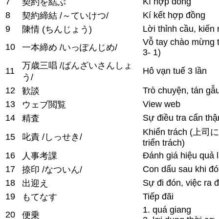
7
Kí hợp đồng
契約を結ぶ
8
Kí kết hợp đồng
契約締結 /～ていけつ/
9
Lời thỉnh cầu, kiến 
陳情 (ちんじょう)
Vỗ tay chào mừng th
10
一本締め /いっぽんじめ/
3- 1)
万歳三唱 /ばんざいさんしょ
11
Hô vạn tuế 3 lần
う/
12
Trò chuyện, tán gẫ
歓談
13
View web
ウェブ閲覧
14
Sự điều tra cẩn thận
精査
Khiển trách (上司
15
叱責 /しっせき/
triển trách)
16
Đánh giá hiệu quả 
人事考課
17
Con dấu sau khi đó
捺印 /なついん/
18
Sự đi đón, việc ra 
出迎え
19
Tiếp đãi
もてなす
1. quá giang
20
便乗