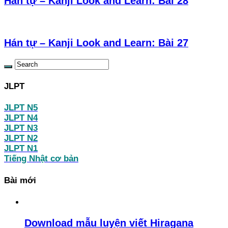
Hán tự – Kanji Look and Learn: Bài 28
Hán tự – Kanji Look and Learn: Bài 27
JLPT
JLPT N5
JLPT N4
JLPT N3
JLPT N2
JLPT N1
Tiếng Nhật cơ bản
Bài mới
Download mẫu luyện viết Hiragana