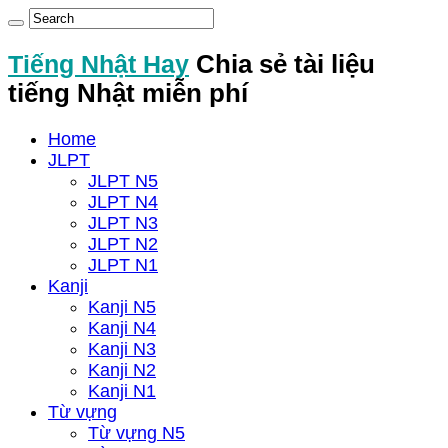
Tiếng Nhật Hay
Chia sẻ tài liệu
tiếng Nhật miễn phí
Home
JLPT
JLPT N5
JLPT N4
JLPT N3
JLPT N2
JLPT N1
Kanji
Kanji N5
Kanji N4
Kanji N3
Kanji N2
Kanji N1
Từ vựng
Từ vựng N5