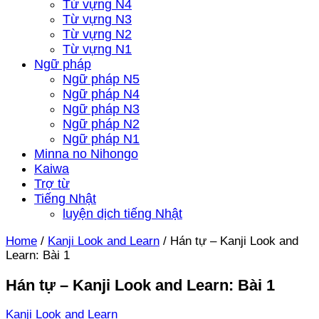
Từ vựng N4
Từ vựng N3
Từ vựng N2
Từ vựng N1
Ngữ pháp
Ngữ pháp N5
Ngữ pháp N4
Ngữ pháp N3
Ngữ pháp N2
Ngữ pháp N1
Minna no Nihongo
Kaiwa
Trợ từ
Tiếng Nhật
luyện dịch tiếng Nhật
Home
/
Kanji Look and Learn
/
Hán tự – Kanji Look and
Learn: Bài 1
Hán tự – Kanji Look and Learn: Bài 1
Kanji Look and Learn