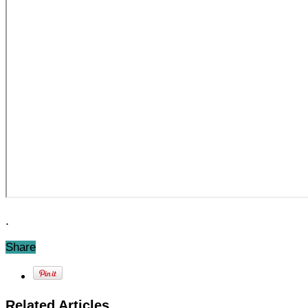
.
Share
Related Articles