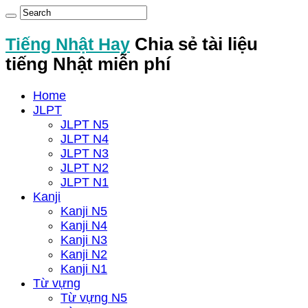
Tiếng Nhật Hay
Chia sẻ tài liệu
tiếng Nhật miễn phí
Home
JLPT
JLPT N5
JLPT N4
JLPT N3
JLPT N2
JLPT N1
Kanji
Kanji N5
Kanji N4
Kanji N3
Kanji N2
Kanji N1
Từ vựng
Từ vựng N5