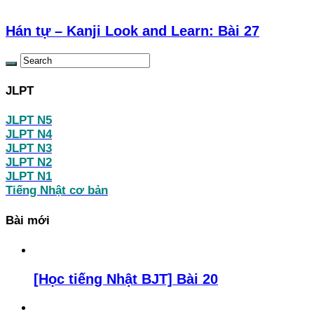
Hán tự – Kanji Look and Learn: Bài 27
JLPT
JLPT N5
JLPT N4
JLPT N3
JLPT N2
JLPT N1
Tiếng Nhật cơ bản
Bài mới
[Học tiếng Nhật BJT] Bài 20