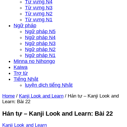
Từ vựng N4
Từ vựng N3
Từ vựng N2
Từ vựng N1
Ngữ pháp
Ngữ pháp N5
Ngữ pháp N4
Ngữ pháp N3
Ngữ pháp N2
Ngữ pháp N1
Minna no Nihongo
Kaiwa
Trợ từ
Tiếng Nhật
luyện dịch tiếng Nhật
Home
/
Kanji Look and Learn
/
Hán tự – Kanji Look and
Learn: Bài 22
Hán tự – Kanji Look and Learn: Bài 22
Kanji Look and Learn