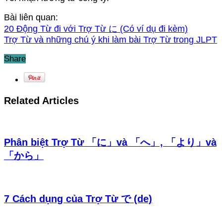
Bài liên quan:
20 Động Từ đi với Trợ Từ に (Có ví dụ đi kèm)
Trợ Từ và những chú ý khi làm bài Trợ Từ trong JLPT
Share
Related Articles
Phân biệt Trợ Từ 「に」và 「へ」, 「より」và
「から」
7 Cách dụng của Trợ Từ で (de)