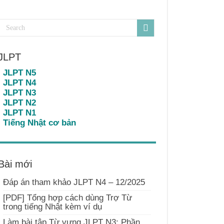
JLPT
JLPT N5
JLPT N4
JLPT N3
JLPT N2
JLPT N1
Tiếng Nhật cơ bản
Bài mới
Đáp án tham khảo JLPT N4 – 12/2025
[PDF] Tổng hợp cách dùng Trợ Từ
trong tiếng Nhật kèm ví dụ
Làm bài tập Từ vựng JLPT N3: Phần