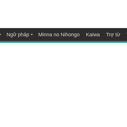
Ngữ pháp
Minna no Nihongo
Kaiwa
Trợ từ