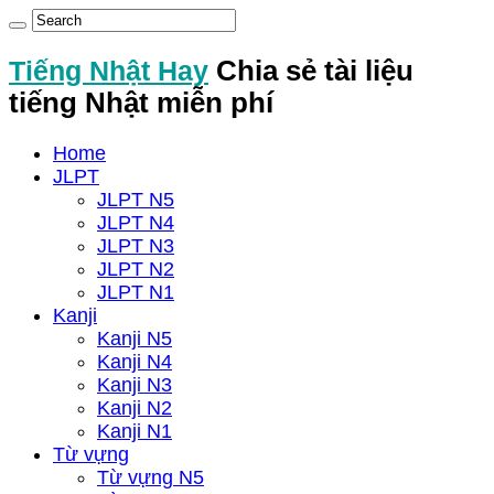
Tiếng Nhật Hay
Chia sẻ tài liệu
tiếng Nhật miễn phí
Home
JLPT
JLPT N5
JLPT N4
JLPT N3
JLPT N2
JLPT N1
Kanji
Kanji N5
Kanji N4
Kanji N3
Kanji N2
Kanji N1
Từ vựng
Từ vựng N5