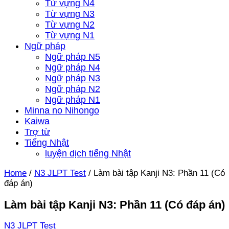
Từ vựng N4
Từ vựng N3
Từ vựng N2
Từ vựng N1
Ngữ pháp
Ngữ pháp N5
Ngữ pháp N4
Ngữ pháp N3
Ngữ pháp N2
Ngữ pháp N1
Minna no Nihongo
Kaiwa
Trợ từ
Tiếng Nhật
luyện dịch tiếng Nhật
Home
/
N3 JLPT Test
/
Làm bài tập Kanji N3: Phần 11 (Có
đáp án)
Làm bài tập Kanji N3: Phần 11 (Có đáp án)
N3 JLPT Test