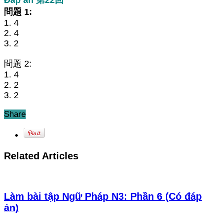
問題 1:
1. 4
2. 4
3. 2
問題 2:
1. 4
2. 2
3. 2
Share
Related Articles
Làm bài tập Ngữ Pháp N3: Phần 6 (Có đáp
án)