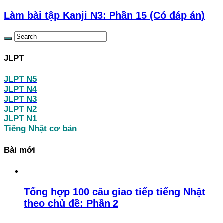
Làm bài tập Kanji N3: Phần 15 (Có đáp án)
JLPT
JLPT N5
JLPT N4
JLPT N3
JLPT N2
JLPT N1
Tiếng Nhật cơ bản
Bài mới
Tổng hợp 100 câu giao tiếp tiếng Nhật
theo chủ đề: Phần 2