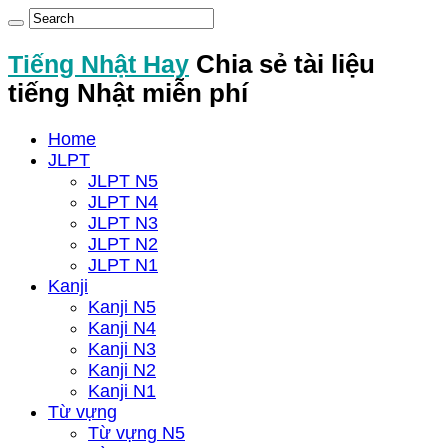
Tiếng Nhật Hay
Chia sẻ tài liệu
tiếng Nhật miễn phí
Home
JLPT
JLPT N5
JLPT N4
JLPT N3
JLPT N2
JLPT N1
Kanji
Kanji N5
Kanji N4
Kanji N3
Kanji N2
Kanji N1
Từ vựng
Từ vựng N5