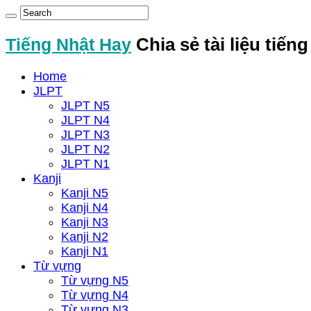
Tiếng Nhật Hay
Chia sẻ tài liệu tiến
Home
JLPT
JLPT N5
JLPT N4
JLPT N3
JLPT N2
JLPT N1
Kanji
Kanji N5
Kanji N4
Kanji N3
Kanji N2
Kanji N1
Từ vựng
Từ vựng N5
Từ vựng N4
Từ vựng N3