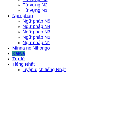
Từ vựng N2
Từ vựng N1
Ngữ pháp
Ngữ pháp N5
Ngữ pháp N4
Ngữ pháp N3
Ngữ pháp N2
Ngữ pháp N1
Minna no Nihongo
Kaiwa
Trợ từ
Tiếng Nhật
luyện dịch tiếng Nhật