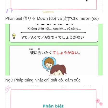
Phân biệt 借りる Mượn (đồ) và 貸すCho mượn (đồ)
Ngữ Pháp tiếng Nhật chỉ thái độ, cảm xúc