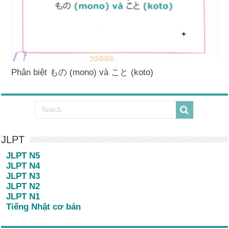
Phân biệt もの (mono) và こと (koto)
JLPT
JLPT N5
JLPT N4
JLPT N3
JLPT N2
JLPT N1
Tiếng Nhật cơ bản