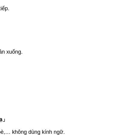
iếp.
hân xuống.
lạ」
è,… không dùng kính ngữ.