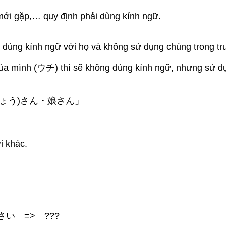
ới gặp,… quy định phải dùng kính ngữ.
iên dùng kính ngữ với họ và không sử dụng chúng trong t
của mình (ウチ) thì sẽ không dùng kính ngữ, nhưng sử dụ
ょう)さん・娘さん」
i khác.
い => ???