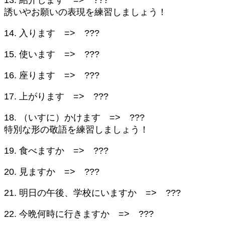
誘いやお願いの表現を練習しましょう！
14. 入ります => ???
15. 使います => ???
16. 座ります => ???
17. 上がります => ???
18. （いすに）かけます => ???
特別な形の敬語を練習しましょう！
19. 食べますか => ???
20. 見ますか => ???
21. 明日の午後、学校にいますか => ???
22. 今晩何時に行きますか => ???