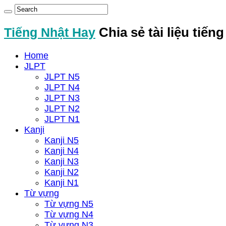
Tiếng Nhật Hay
Chia sẻ tài liệu tiến
Home
JLPT
JLPT N5
JLPT N4
JLPT N3
JLPT N2
JLPT N1
Kanji
Kanji N5
Kanji N4
Kanji N3
Kanji N2
Kanji N1
Từ vựng
Từ vựng N5
Từ vựng N4
Từ vựng N3