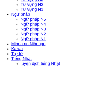
Từ vựng N2
Từ vựng N1
Ngữ pháp
Ngữ pháp N5
Ngữ pháp N4
Ngữ pháp N3
Ngữ pháp N2
Ngữ pháp N1
Minna no Nihongo
Kaiwa
Trợ từ
Tiếng Nhật
luyện dịch tiếng Nhật