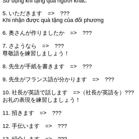
Sử dụng khi tặng quà người khác.
5. いただきます => ???
Khi nhận được quà tặng của đối phương
6. 奥さんが作りましたか => ???
7. さようなら => ???
尊敬語を練習しましょう！
8. 先生が手紙を書きます => ???
9. 先生がフランス語が分かります => ???
10. 社長が英語で話します =>（社長が英語を）???
お礼の表現を練習しましょう！
11. 招きます => ???
12. 手伝います => ???
13. 紹介します => ???