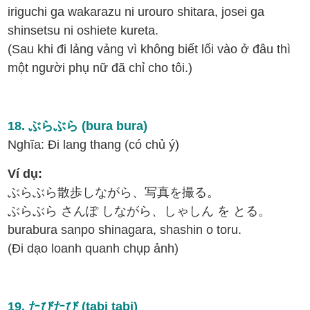
iriguchi ga wakarazu ni urouro shitara, josei ga
shinsetsu ni oshiete kureta.
(Sau khi đi lảng vảng vì không biết lối vào ở đâu thì
một người phụ nữ đã chỉ cho tôi.)
18. ぶらぶら (bura bura)
Nghĩa: Đi lang thang (có chủ ý)
Ví dụ:
ぶらぶら散歩しながら、写真を撮る。
ぶらぶら さんぽ しながら、しゃしん を とる。
burabura sanpo shinagara, shashin o toru.
(Đi dạo loanh quanh chụp ảnh)
19. たびたび (tabi tabi)