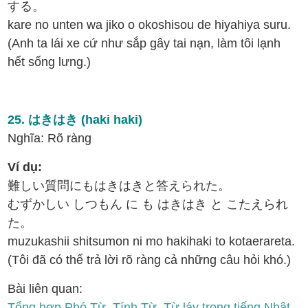
する。
kare no unten wa jiko o okoshisou de hiyahiya suru.
(Anh ta lái xe cứ như sắp gây tai nạn, làm tôi lạnh
hết sống lưng.)
25. はきはき (haki haki)
Nghĩa: Rõ ràng
Ví dụ:
難しい質問にもはきはきと答えられた。
むずかしい しつもん に も はきはき と こたえられ
た。
muzukashii shitsumon ni mo hakihaki to kotaerareta.
(Tôi đã có thể trả lời rõ ràng cả những câu hỏi khó.)
Bài liên quan:
Tổng hợp Phó Từ, Tính Từ, Từ láy trong tiếng Nhật