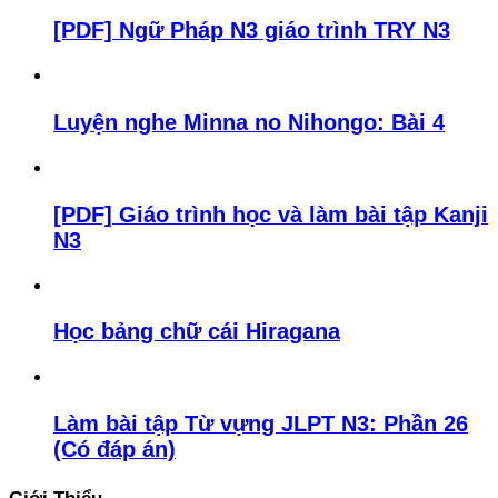
[PDF] Ngữ Pháp N3 giáo trình TRY N3
Luyện nghe Minna no Nihongo: Bài 4
[PDF] Giáo trình học và làm bài tập Kanji
N3
Học bảng chữ cái Hiragana
Làm bài tập Từ vựng JLPT N3: Phần 26
(Có đáp án)