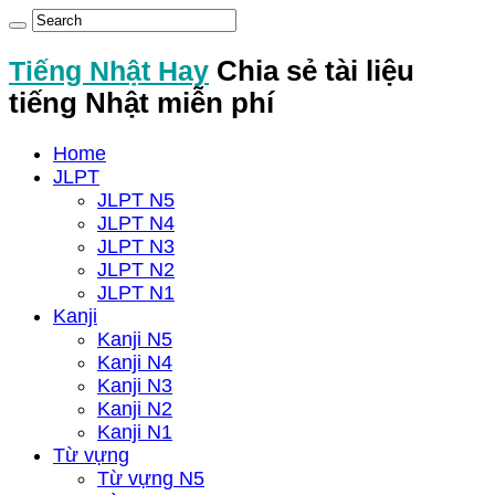
Tiếng Nhật Hay
Chia sẻ tài liệu
tiếng Nhật miễn phí
Home
JLPT
JLPT N5
JLPT N4
JLPT N3
JLPT N2
JLPT N1
Kanji
Kanji N5
Kanji N4
Kanji N3
Kanji N2
Kanji N1
Từ vựng
Từ vựng N5