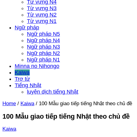
Từ vựng N4
Từ vựng N3
Từ vựng N2
Từ vựng N1
Ngữ pháp
Ngữ pháp N5
Ngữ pháp N4
Ngữ pháp N3
Ngữ pháp N2
Ngữ pháp N1
Minna no Nihongo
Kaiwa
Trợ từ
Tiếng Nhật
luyện dịch tiếng Nhật
Home
/
Kaiwa
/
100 Mẫu giao tiếp tiếng Nhật theo chủ đề
100 Mẫu giao tiếp tiếng Nhật theo chủ đề
Kaiwa