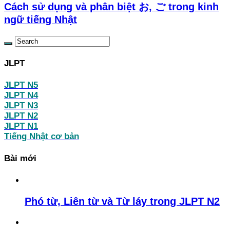
Cách sử dụng và phân biệt お, ご trong kinh
ngữ tiếng Nhật
JLPT
JLPT N5
JLPT N4
JLPT N3
JLPT N2
JLPT N1
Tiếng Nhật cơ bản
Bài mới
Phó từ, Liên từ và Từ láy trong JLPT N2