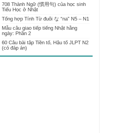
708 Thành Ngữ (慣用句) của học sinh
Tiểu Học ở Nhật
Tổng hợp Tính Từ đuôi な “na” N5 – N1
Mẫu câu giao tiếp tiếng Nhật hằng
ngày: Phần 2
60 Câu bài tập Tiền tố, Hậu tố JLPT N2
(có đáp án)