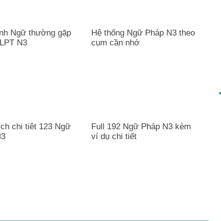
nh Ngữ thường gặp
Hệ thống Ngữ Pháp N3 theo
JLPT N3
cụm cần nhớ
ích chi tiêt 123 Ngữ
Full 192 Ngữ Pháp N3 kèm
N3
ví dụ chi tiết