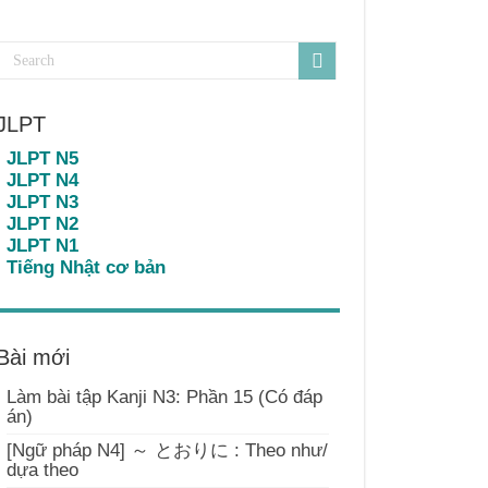
JLPT
JLPT N5
JLPT N4
JLPT N3
JLPT N2
JLPT N1
Tiếng Nhật cơ bản
Bài mới
Làm bài tập Kanji N3: Phần 15 (Có đáp
án)
[Ngữ pháp N4] ～ とおりに : Theo như/
dựa theo