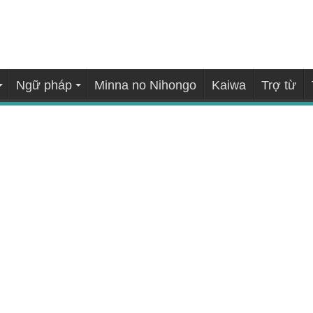
Ngữ pháp
Minna no Nihongo
Kaiwa
Trợ từ