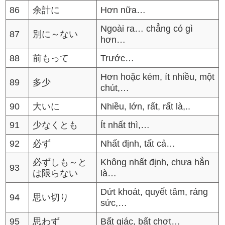
86
余計に
Hơn nữa…
Ngoài ra… chẳng có gì
87
別に～ない
hơn…
88
前もって
Trước…
Hơn hoặc kém, ít nhiều, một
89
多少
chút,…
90
大いに
Nhiều, lớn, rất, rất là,..
91
少なくとも
Ít nhất thì,…
92
必ず
Nhất định, tất cả…
必ずしも～と
Không nhất định, chưa hẳn
93
は限らない
là…
Dứt khoát, quyết tâm, ráng
94
思い切り
sức,…
95
思わず
Bất giác, bất chợt…