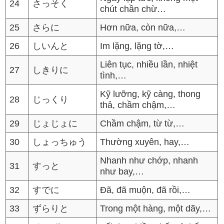
24
さっそく
chút chần chừ…
25
さらに
Hơn nữa, còn nữa,…
26
しいんと
Im lặng, lặng tờ,…
Liên tục, nhiều lần, nhiệt
27
しきりに
tình,…
Kỹ lưỡng, kỹ càng, thong
28
じっくり
thả, chầm chậm,…
29
じょじょに
Chầm chậm, từ từ,…
30
しょっちゅう
Thường xuyên, hay,…
Nhanh như chớp, nhanh
31
すっと
như bay,…
32
すでに
Đã, đã muộn, đã rồi,…
33
ずらりと
Trong một hàng, một dãy,…