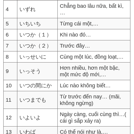
Chẳng bao lâu nữa, bất kì,
4
いずれ
…
5
いちいち
Từng cái một,…
6
いつか（１）
Khi nào đó…
7
いつか（２）
Trước đây…
8
いっせいに
Cùng một lúc, đồng loạt,…
Hơn nhiều, hơn một bậc,
9
いっそう
một mức độ mới,…
10
いつの間にか
Lúc nào không biết…
Từ trước đến nay… (mãi,
11
いつまでも
không ngừng)
Ngày càng, cuối cùng thì…(
12
いよいよ
cái gì sắp xảy ra)
13
いわば
Có thể nói như là,…