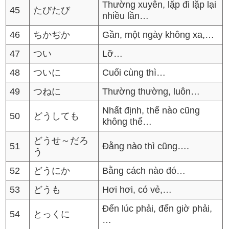
Thường xuyên, lặp đi lặp lại
45
たびたび
nhiều lần…
46
ちかぢか
Gần, một ngày không xa,…
47
つい
Lỡ…
48
ついに
Cuối cùng thì…
49
つねに
Thường thường, luôn…
Nhất định, thế nào cũng
50
どうしても
không thể…
どうせ～だろ
51
Đằng nào thì cũng….
う
52
どうにか
Bằng cách nào đó…
53
どうも
Hơi hơi, có vẻ,…
Đến lúc phải, đến giờ phải,
54
とっくに
…