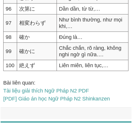
96
次第に
Dần dần, từ từ,…
Như bình thường, như mọi
97
相変わらず
khi,…
98
確か
Đúng là…
Chắc chắn, rõ ràng, không
99
確かに
nghi ngờ gì nữa….
100
絶えず
Liên miên, liên tục,…
Bài liên quan:
Tài liệu giải thích Ngữ Pháp N2 PDF
[PDF] Giáo án học Ngữ Pháp N2 Shinkanzen