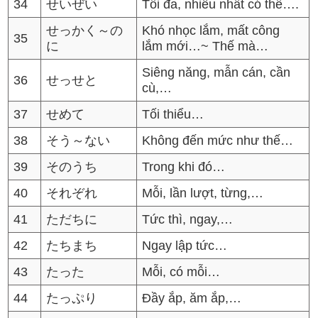
34
せいぜい
Tối đa, nhiều nhất có thể….
せっかく～の
Khó nhọc lắm, mất công
35
に
lắm mới…~ Thế mà…
Siêng năng, mẫn cán, cần
36
せっせと
cù,…
37
せめて
Tối thiểu…
38
そう～ない
Không đến mức như thế…
39
そのうち
Trong khi đó…
40
それぞれ
Mỗi, lần lượt, từng,…
41
ただちに
Tức thì, ngay,…
42
たちまち
Ngay lập tức…
43
たった
Mỗi, có mỗi…
44
たっぷり
Đầy ắp, ăm ắp,…