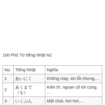
100 Phó Từ tiếng Nhật N2
No.
Tiếng Nhật
Nghĩa
1
あいにく
Không may, xin lỗi nhưng,…
あくまで
Kiên trì, ngoan cố tới cùng,
2
（も）
…
3
いくぶん
Một chút, hơi hơi,…