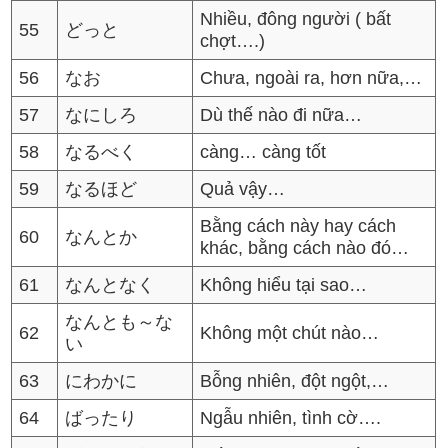
Nhiều, đông người ( bất
55
どっと
chợt….)
56
なお
Chưa, ngoài ra, hơn nữa,…
57
なにしろ
Dù thế nào đi nữa…
58
なるべく
càng… càng tốt
59
なるほど
Quả vậy…
Bằng cách này hay cách
60
なんとか
khác, bằng cách nào đó…
61
なんとなく
Không hiểu tại sao…
なんとも～な
62
Không một chút nào…
い
63
にわかに
Bỗng nhiên, đột ngột,…
64
ばったり
Ngẫu nhiên, tình cờ….