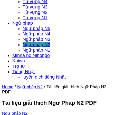
Từ vựng N4
Từ vựng N3
Từ vựng N2
Từ vựng N1
Ngữ pháp
Ngữ pháp N5
Ngữ pháp N4
Ngữ pháp N3
Ngữ pháp N2
Ngữ pháp N1
Minna no Nihongo
Kaiwa
Trợ từ
Tiếng Nhật
luyện dịch tiếng Nhật
Home
/
Ngữ pháp N2
/
Tài liệu giải thích Ngữ Pháp N2
PDF
Tài liệu giải thích Ngữ Pháp N2 PDF
Ngữ pháp N2