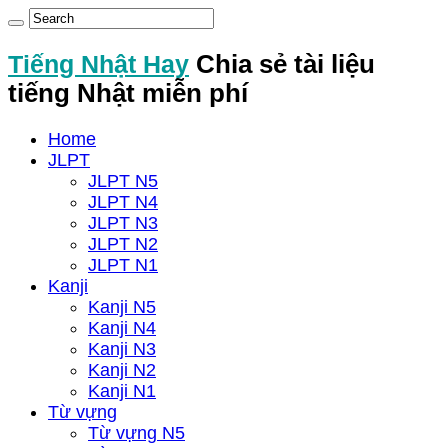
Tiếng Nhật Hay
Chia sẻ tài liệu
tiếng Nhật miễn phí
Home
JLPT
JLPT N5
JLPT N4
JLPT N3
JLPT N2
JLPT N1
Kanji
Kanji N5
Kanji N4
Kanji N3
Kanji N2
Kanji N1
Từ vựng
Từ vựng N5