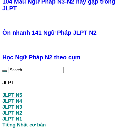
104 Mẫu Ngữ Pháp N3-N2 hay gặp trong
JLPT
Ôn nhanh 141 Ngữ Pháp JLPT N2
Học Ngữ Pháp N2 theo cụm
JLPT
JLPT N5
JLPT N4
JLPT N3
JLPT N2
JLPT N1
Tiếng Nhật cơ bản