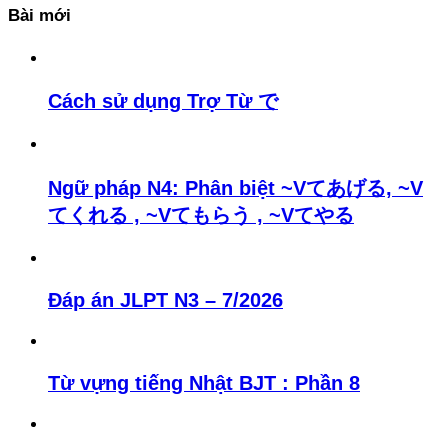
Bài mới
Cách sử dụng Trợ Từ で
Ngữ pháp N4: Phân biệt ~Vてあげる, ~V
てくれる , ~Vてもらう , ~Vてやる
Đáp án JLPT N3 – 7/2026
Từ vựng tiếng Nhật BJT : Phần 8