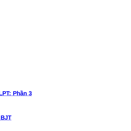
LPT: Phần 3
 BJT