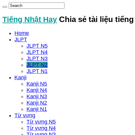
Tiếng Nhật Hay
Chia sẻ tài liệu tiến
Home
JLPT
JLPT N5
JLPT N4
JLPT N3
JLPT N2
JLPT N1
Kanji
Kanji N5
Kanji N4
Kanji N3
Kanji N2
Kanji N1
Từ vựng
Từ vựng N5
Từ vựng N4
Từ vựng N3