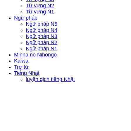
Từ vựng N2
Từ vựng N1
Ngữ pháp
Ngữ pháp N5
Ngữ pháp N4
Ngữ pháp N3
Ngữ pháp N2
Ngữ pháp N1
Minna no Nihongo
Kaiwa
Trợ từ
Tiếng Nhật
luyện dịch tiếng Nhật