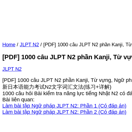
Home
/
JLPT N2
/
[PDF] 1000 câu JLPT N2 phần Kanji, T
[PDF] 1000 câu JLPT N2 phần Kanji, Từ v
JLPT N2
[PDF] 1000 câu JLPT N2 phần Kanji, Từ vựng, Ngữ p
新日本语能力考试N2文字词汇文法(练习+详解)
1000 câu hỏi Bài kiểm tra năng lực tiếng Nhật N2 có đ
Bài liên quan:
Làm bài tập Ngữ pháp JLPT N2: Phần 1 (Có đáp án)
Làm bài tập Ngữ pháp JLPT N2: Phần 2 (Có đáp án)