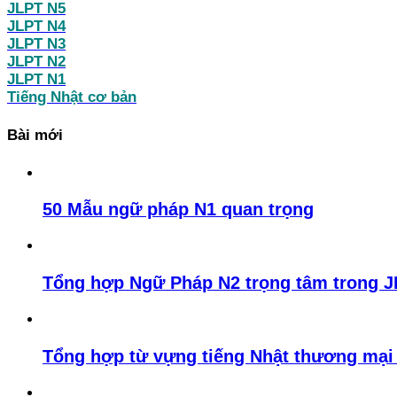
JLPT N5
JLPT N4
JLPT N3
JLPT N2
JLPT N1
Tiếng Nhật cơ bản
Bài mới
50 Mẫu ngữ pháp N1 quan trọng
Tổng hợp Ngữ Pháp N2 trọng tâm trong J
Tổng hợp từ vựng tiếng Nhật thương mại