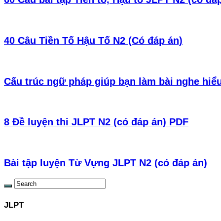
40 Câu Tiền Tố Hậu Tố N2 (Có đáp án)
Cấu trúc ngữ pháp giúp bạn làm bài nghe hiể
8 Đề luyện thi JLPT N2 (có đáp án) PDF
Bài tập luyện Từ Vựng JLPT N2 (có đáp án)
JLPT