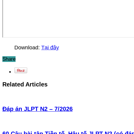
Download:
Tại đây
Share
Related Articles
Đáp án JLPT N2 – 7/2026
60 Câu bài tập Tiền tố, Hậu tố JLPT N2 (có đá