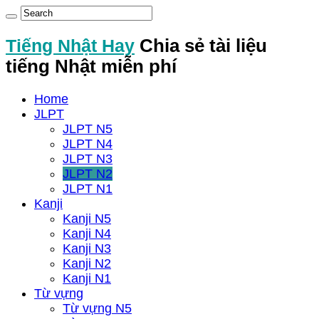
Tiếng Nhật Hay
Chia sẻ tài liệu
tiếng Nhật miễn phí
Home
JLPT
JLPT N5
JLPT N4
JLPT N3
JLPT N2
JLPT N1
Kanji
Kanji N5
Kanji N4
Kanji N3
Kanji N2
Kanji N1
Từ vựng
Từ vựng N5