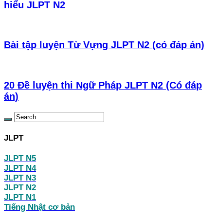
hiểu JLPT N2
Bài tập luyện Từ Vựng JLPT N2 (có đáp án)
20 Đề luyện thi Ngữ Pháp JLPT N2 (Có đáp
án)
JLPT
JLPT N5
JLPT N4
JLPT N3
JLPT N2
JLPT N1
Tiếng Nhật cơ bản