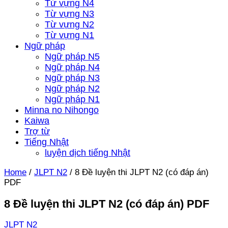
Từ vựng N4
Từ vựng N3
Từ vựng N2
Từ vựng N1
Ngữ pháp
Ngữ pháp N5
Ngữ pháp N4
Ngữ pháp N3
Ngữ pháp N2
Ngữ pháp N1
Minna no Nihongo
Kaiwa
Trợ từ
Tiếng Nhật
luyện dịch tiếng Nhật
Home
/
JLPT N2
/
8 Đề luyện thi JLPT N2 (có đáp án)
PDF
8 Đề luyện thi JLPT N2 (có đáp án) PDF
JLPT N2