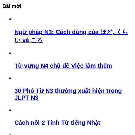
Bài mới
Ngữ pháp N3: Cách dùng của ほど, くら
い và ころ
Từ vựng N4 chủ đề Việc làm thêm
30 Phó Từ N3 thường xuất hiện trong
JLPT N3
Cách nối 2 Tính Từ tiếng Nhật