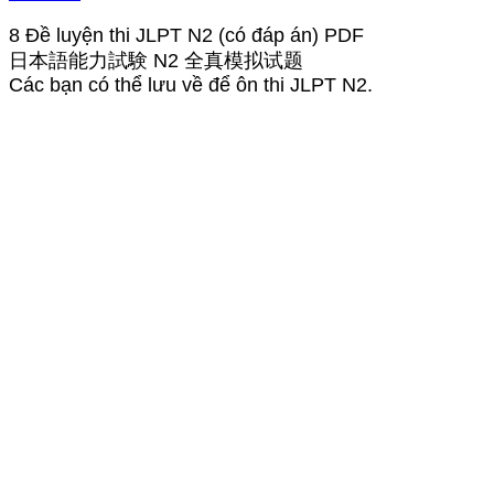
8 Đề luyện thi JLPT N2 (có đáp án) PDF
日本語能力試験 N2 全真模拟试题
Các bạn có thể lưu về để ôn thi JLPT N2.