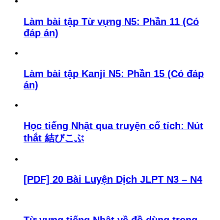
Làm bài tập Từ vựng N5: Phần 11 (Có
đáp án)
Làm bài tập Kanji N5: Phần 15 (Có đáp
án)
Học tiếng Nhật qua truyện cổ tích: Nút
thắt 結びこぶ
[PDF] 20 Bài Luyện Dịch JLPT N3 – N4