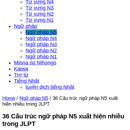
Từ vựng N4
Từ vựng N3
Từ vựng N2
Từ vựng N1
Ngữ pháp
Ngữ pháp N5
Ngữ pháp N4
Ngữ pháp N3
Ngữ pháp N2
Ngữ pháp N1
Minna no Nihongo
Kaiwa
Trợ từ
Tiếng Nhật
luyện dịch tiếng Nhật
Home
/
Ngữ pháp N5
/
36 Cấu trúc ngữ pháp N5 xuất
hiện nhiều trong JLPT
36 Cấu trúc ngữ pháp N5 xuất hiện nhiều
trong JLPT