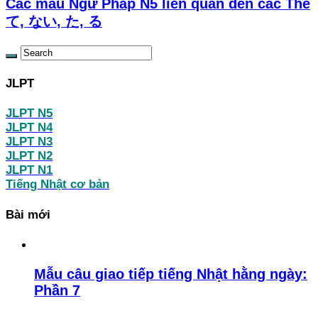
Các mẫu Ngữ Pháp N5 liên quan đến các Thể
て, ない, た, る
JLPT
JLPT N5
JLPT N4
JLPT N3
JLPT N2
JLPT N1
Tiếng Nhật cơ bản
Bài mới
Mẫu câu giao tiếp tiếng Nhật hằng ngày:
Phần 7