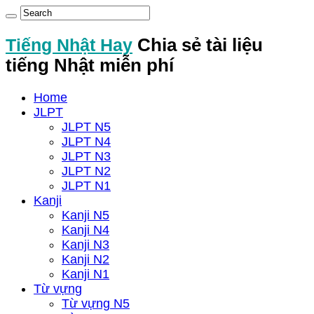
Tiếng Nhật Hay
Chia sẻ tài liệu
tiếng Nhật miễn phí
Home
JLPT
JLPT N5
JLPT N4
JLPT N3
JLPT N2
JLPT N1
Kanji
Kanji N5
Kanji N4
Kanji N3
Kanji N2
Kanji N1
Từ vựng
Từ vựng N5